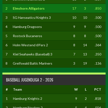
2
Elmshorn Alligators
17
3
.850
3
SG Hanseatics/Knights 3
10
10
.500
4
Hamburg Dragoons
9
9
.500
5
Rostock Bucaneros
8
8
.500
6
Holm Westend 69'ers 2
8
14
.364
7
Kiel Seahawks (Baseball) 3
7
13
.350
8
Greifswald Baltic Mariners
3
19
.136
BASEBALL JUGENDLIGA 2 - 2026
#
Team
W
L
PCT
1
Hamburg Knights 2
9
2
.818
2
Hamburg Stealers 2
5
4
.556