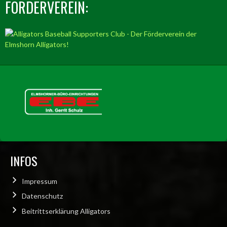
FÖRDERVEREIN:
INFOS
Impressum
Datenschutz
Beitrittserklärung Alligators