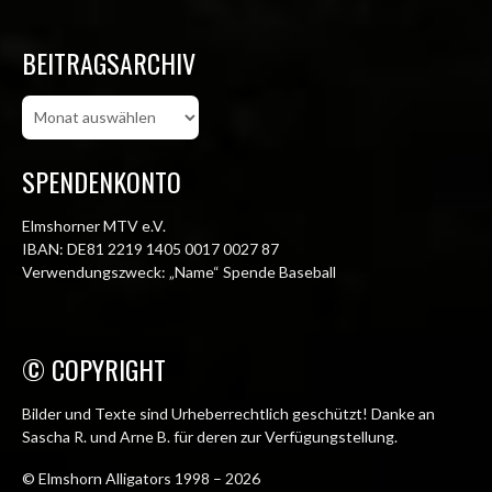
BEITRAGSARCHIV
Beitragsarchiv
SPENDENKONTO
Elmshorner MTV e.V.
IBAN: DE81 2219 1405 0017 0027 87
Verwendungszweck: „Name“ Spende Baseball
© COPYRIGHT
Bilder und Texte sind Urheberrechtlich geschützt! Danke an
Sascha R. und Arne B. für deren zur Verfügungstellung.
© Elmshorn Alligators 1998 – 2026