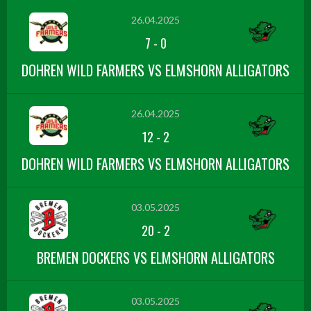
26.04.2025
7
-
0
DOHREN WILD FARMERS VS ELMSHORN ALLIGATORS
26.04.2025
12
-
2
DOHREN WILD FARMERS VS ELMSHORN ALLIGATORS
03.05.2025
20
-
2
BREMEN DOCKERS VS ELMSHORN ALLIGATORS
03.05.2025