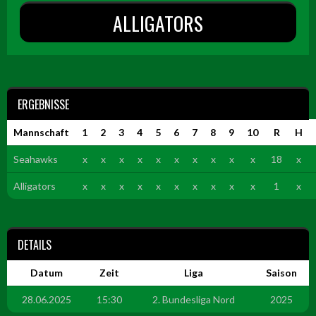
ALLIGATORS
ERGEBNISSE
Mannschaft
1
2
3
4
5
6
7
8
9
10
R
H
Seahawks
x
x
x
x
x
x
x
x
x
x
18
x
Alligators
x
x
x
x
x
x
x
x
x
x
1
x
DETAILS
Datum
Zeit
Liga
Saison
28.06.2025
15:30
2. Bundesliga Nord
2025