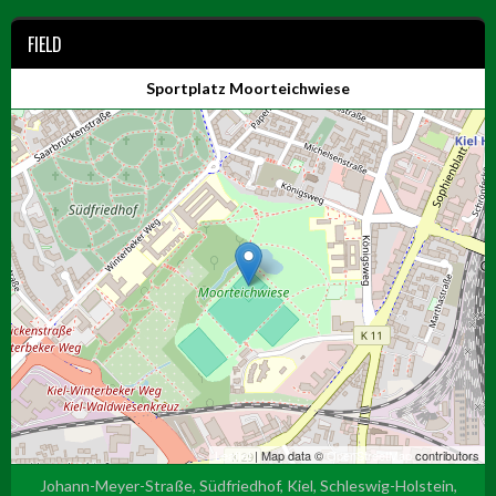
FIELD
Sportplatz Moorteichwiese
Leaflet
| Map data ©
OpenStreetMap
contributors
Johann-Meyer-Straße, Südfriedhof, Kiel, Schleswig-Holstein,