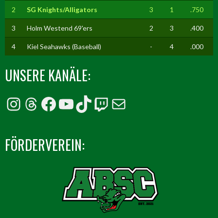
2
SG Knights/Alligators
3
1
.750
3
Holm Westend 69'ers
2
3
.400
4
Kiel Seahawks (Baseball)
-
4
.000
UNSERE KANÄLE:
Instagram
Threads
Facebook
YouTube
TikTok
Twitch
E-Mail
FÖRDERVEREIN: