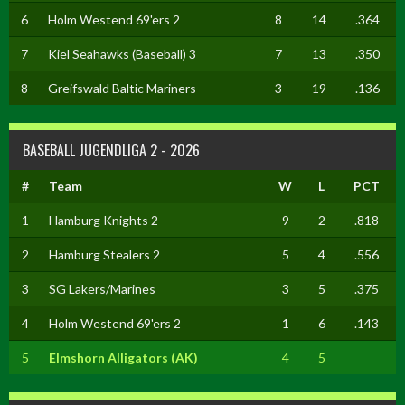
6
Holm Westend 69'ers 2
8
14
.364
7
Kiel Seahawks (Baseball) 3
7
13
.350
8
Greifswald Baltic Mariners
3
19
.136
BASEBALL JUGENDLIGA 2 - 2026
#
Team
W
L
PCT
1
Hamburg Knights 2
9
2
.818
2
Hamburg Stealers 2
5
4
.556
3
SG Lakers/Marines
3
5
.375
4
Holm Westend 69'ers 2
1
6
.143
5
Elmshorn Alligators (AK)
4
5