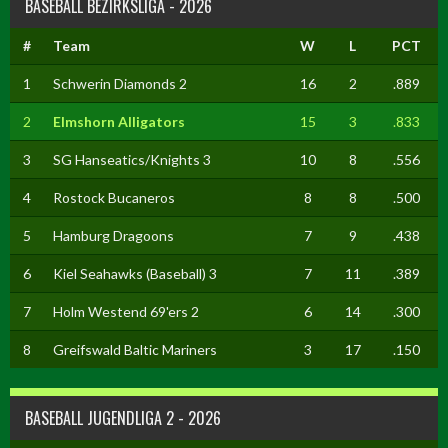
BASEBALL BEZIRKSLIGA - 2026
#
Team
W
L
PCT
1
Schwerin Diamonds 2
16
2
.889
2
Elmshorn Alligators
15
3
.833
3
SG Hanseatics/Knights 3
10
8
.556
4
Rostock Bucaneros
8
8
.500
5
Hamburg Dragoons
7
9
.438
6
Kiel Seahawks (Baseball) 3
7
11
.389
7
Holm Westend 69'ers 2
6
14
.300
8
Greifswald Baltic Mariners
3
17
.150
BASEBALL JUGENDLIGA 2 - 2026