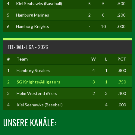
4
Kiel Seahawks (Baseball)
5
5
.500
5
Hamburg Marines
2
8
.200
6
Hamburg Knights
-
10
.000
TEE-BALL-LIGA - 2026
#
Team
W
L
PCT
1
Hamburg Stealers
4
1
.800
2
SG Knights/Alligators
3
1
.750
3
Holm Westend 69'ers
2
3
.400
4
Kiel Seahawks (Baseball)
-
4
.000
UNSERE KANÄLE: