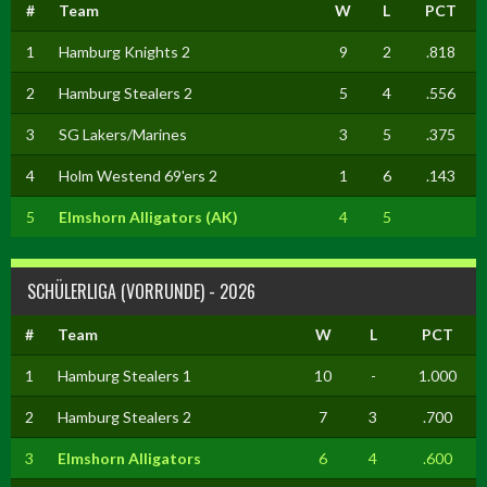
#
Team
W
L
PCT
1
Hamburg Knights 2
9
2
.818
2
Hamburg Stealers 2
5
4
.556
3
SG Lakers/Marines
3
5
.375
4
Holm Westend 69'ers 2
1
6
.143
5
Elmshorn Alligators (AK)
4
5
SCHÜLERLIGA (VORRUNDE) - 2026
#
Team
W
L
PCT
1
Hamburg Stealers 1
10
-
1.000
2
Hamburg Stealers 2
7
3
.700
3
Elmshorn Alligators
6
4
.600