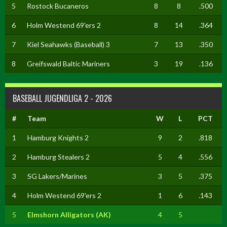
5
Rostock Bucaneros
8
8
.500
6
Holm Westend 69'ers 2
8
14
.364
7
Kiel Seahawks (Baseball) 3
7
13
.350
8
Greifswald Baltic Mariners
3
19
.136
BASEBALL JUGENDLIGA 2 - 2026
#
Team
W
L
PCT
1
Hamburg Knights 2
9
2
.818
2
Hamburg Stealers 2
5
4
.556
3
SG Lakers/Marines
3
5
.375
4
Holm Westend 69'ers 2
1
6
.143
5
Elmshorn Alligators (AK)
4
5