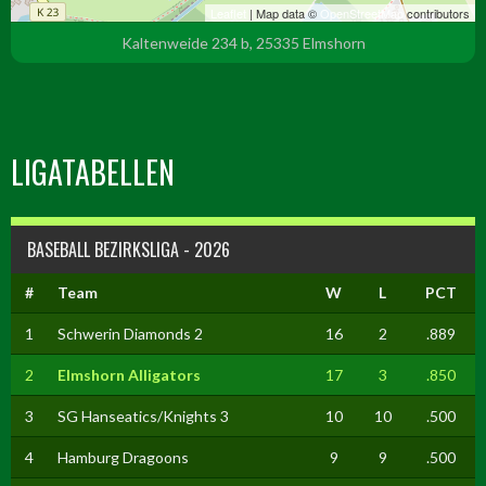
Leaflet
| Map data ©
OpenStreetMap
contributors
Kaltenweide 234 b, 25335 Elmshorn
LIGATABELLEN
BASEBALL BEZIRKSLIGA - 2026
#
Team
W
L
PCT
1
Schwerin Diamonds 2
16
2
.889
2
Elmshorn Alligators
17
3
.850
3
SG Hanseatics/Knights 3
10
10
.500
4
Hamburg Dragoons
9
9
.500