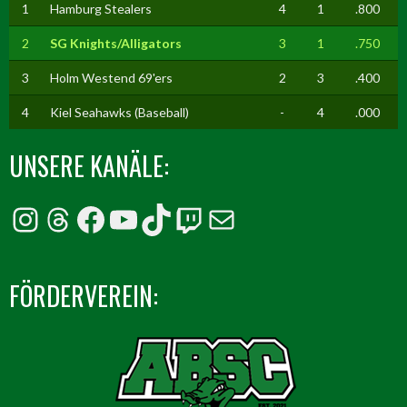
1
Hamburg Stealers
4
1
.800
2
SG Knights/Alligators
3
1
.750
3
Holm Westend 69'ers
2
3
.400
4
Kiel Seahawks (Baseball)
-
4
.000
UNSERE KANÄLE:
Instagram
Threads
Facebook
YouTube
TikTok
Twitch
E-Mail
FÖRDERVEREIN: