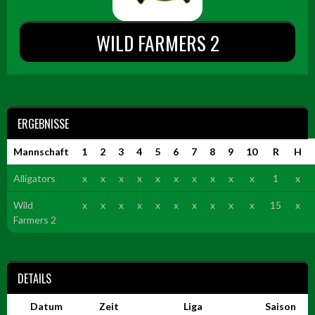
WILD FARMERS 2
ERGEBNISSE
Mannschaft
1
2
3
4
5
6
7
8
9
10
R
H
Alligators
x
x
x
x
x
x
x
x
x
x
1
x
Wild
x
x
x
x
x
x
x
x
x
x
15
x
Farmers 2
DETAILS
Datum
Zeit
Liga
Saison