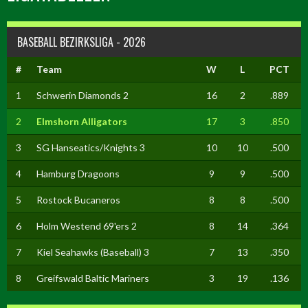
BASEBALL BEZIRKSLIGA - 2026
#
Team
W
L
PCT
1
Schwerin Diamonds 2
16
2
.889
2
Elmshorn Alligators
17
3
.850
3
SG Hanseatics/Knights 3
10
10
.500
4
Hamburg Dragoons
9
9
.500
5
Rostock Bucaneros
8
8
.500
6
Holm Westend 69'ers 2
8
14
.364
7
Kiel Seahawks (Baseball) 3
7
13
.350
8
Greifswald Baltic Mariners
3
19
.136