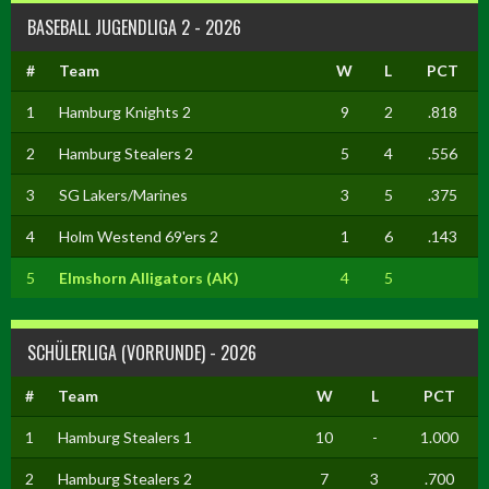
BASEBALL JUGENDLIGA 2 - 2026
#
Team
W
L
PCT
1
Hamburg Knights 2
9
2
.818
2
Hamburg Stealers 2
5
4
.556
3
SG Lakers/Marines
3
5
.375
4
Holm Westend 69'ers 2
1
6
.143
5
Elmshorn Alligators (AK)
4
5
SCHÜLERLIGA (VORRUNDE) - 2026
#
Team
W
L
PCT
1
Hamburg Stealers 1
10
-
1.000
2
Hamburg Stealers 2
7
3
.700