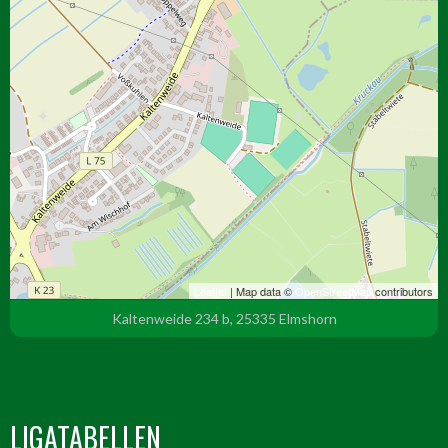
Leaflet
| Map data ©
OpenStreetMap
contributors
Kaltenweide 234 b, 25335 Elmshorn
LIGATABELLEN