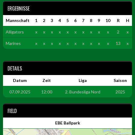
ERGEBNISSE
Mannschaft
1
2
3
4
5
6
7
8
9
10
R
H
Alligators
x
x
x
x
x
x
x
x
x
x
2
x
Marines
x
x
x
x
x
x
x
x
x
x
13
x
DETAILS
Datum
Zeit
Liga
Saison
07.09.2025
12:00
2. Bundesliga Nord
2025
FIELD
EBE Ballpark