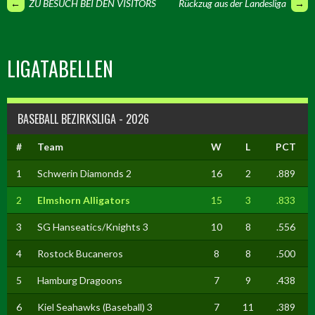
ARTIKEL-
←
ZU BESUCH BEI DEN VISITORS
Rückzug aus der Landesliga
→
NAVIGATION
LIGATABELLEN
BASEBALL BEZIRKSLIGA - 2026
#
Team
W
L
PCT
1
Schwerin Diamonds 2
16
2
.889
2
Elmshorn Alligators
15
3
.833
3
SG Hanseatics/Knights 3
10
8
.556
4
Rostock Bucaneros
8
8
.500
5
Hamburg Dragoons
7
9
.438
6
Kiel Seahawks (Baseball) 3
7
11
.389