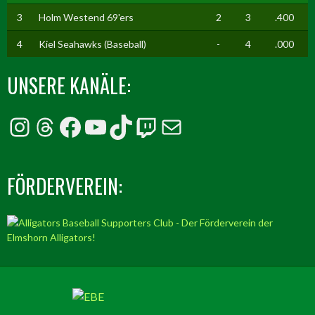
3
Holm Westend 69'ers
2
3
.400
4
Kiel Seahawks (Baseball)
-
4
.000
UNSERE KANÄLE:
Instagram
Threads
Facebook
YouTube
TikTok
Twitch
E-Mail
FÖRDERVEREIN: