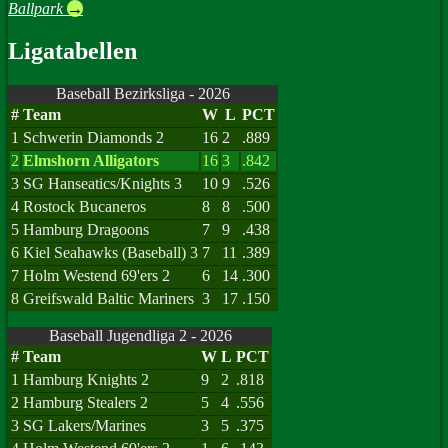
Ballpark
→
Ligatabellen
Baseball Bezirksliga - 2026
#
Team
W
L
PCT
1
Schwerin Diamonds 2
16
2
.889
2
Elmshorn Alligators
16
3
.842
3
SG Hanseatics/Knights 3
10
9
.526
4
Rostock Bucaneros
8
8
.500
5
Hamburg Dragoons
7
9
.438
6
Kiel Seahawks (Baseball) 3
7
11
.389
7
Holm Westend 69'ers 2
6
14
.300
8
Greifswald Baltic Mariners
3
17
.150
Baseball Jugendliga 2 - 2026
#
Team
W
L
PCT
1
Hamburg Knights 2
9
2
.818
2
Hamburg Stealers 2
5
4
.556
3
SG Lakers/Marines
3
5
.375