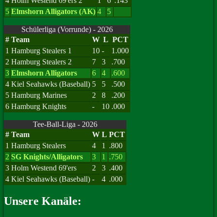
4
Holm Westend 69'ers 2
1
6
.143
5
Elmshorn Alligators (AK)
4
5
Schülerliga (Vorrunde) - 2026
#
Team
W
L
PCT
1
Hamburg Stealers 1
10
-
1.000
2
Hamburg Stealers 2
7
3
.700
3
Elmshorn Alligators
6
4
.600
4
Kiel Seahawks (Baseball)
5
5
.500
5
Hamburg Marines
2
8
.200
6
Hamburg Knights
-
10
.000
Tee-Ball-Liga - 2026
#
Team
W
L
PCT
1
Hamburg Stealers
4
1
.800
2
SG Knights/Alligators
3
1
.750
3
Holm Westend 69'ers
2
3
.400
4
Kiel Seahawks (Baseball)
-
4
.000
Unsere Kanäle: