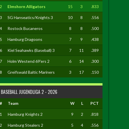
2
Elmshorn Alligators
15
3
.833
3
SG Hanseatics/Knights 3
10
8
.556
4
Rostock Bucaneros
8
8
.500
5
Hamburg Dragoons
7
9
.438
6
Kiel Seahawks (Baseball) 3
7
11
.389
7
Holm Westend 69'ers 2
6
14
.300
8
Greifswald Baltic Mariners
3
17
.150
BASEBALL JUGENDLIGA 2 - 2026
#
Team
W
L
PCT
1
Hamburg Knights 2
9
2
.818
2
Hamburg Stealers 2
5
4
.556