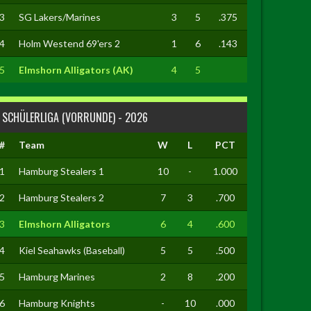
3
SG Lakers/Marines
3
5
.375
4
Holm Westend 69'ers 2
1
6
.143
5
Elmshorn Alligators (AK)
4
5
SCHÜLERLIGA (VORRUNDE) - 2026
#
Team
W
L
PCT
1
Hamburg Stealers 1
10
-
1.000
2
Hamburg Stealers 2
7
3
.700
3
Elmshorn Alligators
6
4
.600
4
Kiel Seahawks (Baseball)
5
5
.500
5
Hamburg Marines
2
8
.200
6
Hamburg Knights
-
10
.000