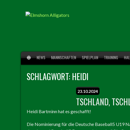
Springe
zum
Inhalt
NEWS
MANNSCHAFTEN
SPIELPLAN
TRAINING
HAL
SCHLAGWORT:
HEIDI
23.10.2024
TSCHLAND, TSCH
Heidi Bartminn hat es geschafft!
Die Nominierung für die Deutsche Baseball5 U19 Na