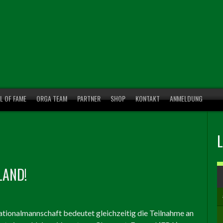
L OF FAME
ORGA TEAM
PARTNER
SHOP
KONTAKT
ANMELDUNG
LAND!
tionalmannschaft bedeutet gleichzeitig die Teilnahme an