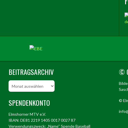
BEITRAGSARCHIV
© 
Beitragsarchiv
Bild
Sasch
SPENDENKONTO
© El
info@
Elmshorner MTV e.V.
IBAN: DE81 2219 1405 0017 0027 87
Verwendungszweck: „Name“ Spende Baseball