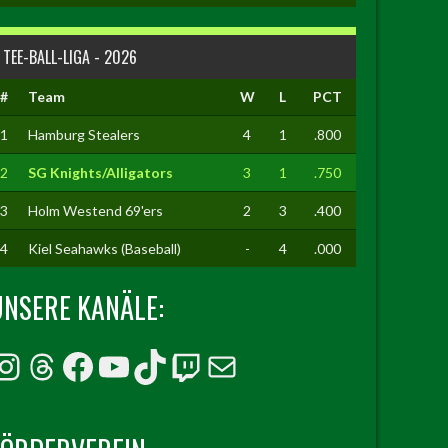
TEE-BALL-LIGA - 2026
#
Team
W
L
PCT
1
Hamburg Stealers
4
1
.800
2
SG Knights/Alligators
3
1
.750
3
Holm Westend 69'ers
2
3
.400
4
Kiel Seahawks (Baseball)
-
4
.000
UNSERE KANÄLE:
Instagram
Threads
Facebook
YouTube
TikTok
Twitch
E-Mail