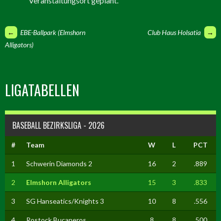
Veranstaltungsort geplant.
ARTIKEL-
←
EBE-Ballpark (Elmshorn
Club Haus Holsatia
→
Alligators)
NAVIGATION
LIGATABELLEN
BASEBALL BEZIRKSLIGA - 2026
#
Team
W
L
PCT
1
Schwerin Diamonds 2
16
2
.889
2
Elmshorn Alligators
15
3
.833
3
SG Hanseatics/Knights 3
10
8
.556
4
Rostock Bucaneros
8
8
.500