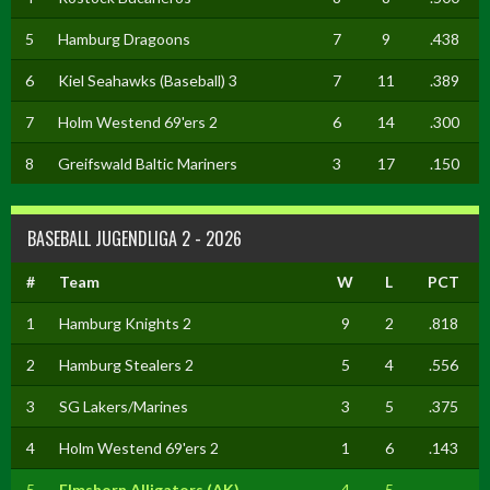
5
Hamburg Dragoons
7
9
.438
6
Kiel Seahawks (Baseball) 3
7
11
.389
7
Holm Westend 69'ers 2
6
14
.300
8
Greifswald Baltic Mariners
3
17
.150
BASEBALL JUGENDLIGA 2 - 2026
#
Team
W
L
PCT
1
Hamburg Knights 2
9
2
.818
2
Hamburg Stealers 2
5
4
.556
3
SG Lakers/Marines
3
5
.375
4
Holm Westend 69'ers 2
1
6
.143
5
Elmshorn Alligators (AK)
4
5