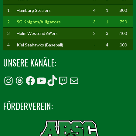
1
Hamburg Stealers
4
1
.800
2
SG Knights/Alligators
3
1
.750
3
Holm Westend 69'ers
2
3
.400
4
Kiel Seahawks (Baseball)
-
4
.000
UNSERE KANÄLE:
Instagram
Threads
Facebook
YouTube
TikTok
Twitch
E-Mail
FÖRDERVEREIN: