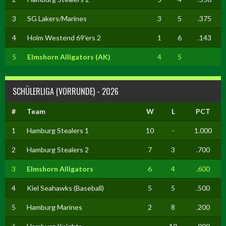
3
SG Lakers/Marines
3
5
.375
4
Holm Westend 69'ers 2
1
6
.143
5
Elmshorn Alligators (AK)
4
5
SCHÜLERLIGA (VORRUNDE) - 2026
#
Team
W
L
PCT
1
Hamburg Stealers 1
10
-
1.000
2
Hamburg Stealers 2
7
3
.700
3
Elmshorn Alligators
6
4
.600
4
Kiel Seahawks (Baseball)
5
5
.500
5
Hamburg Marines
2
8
.200