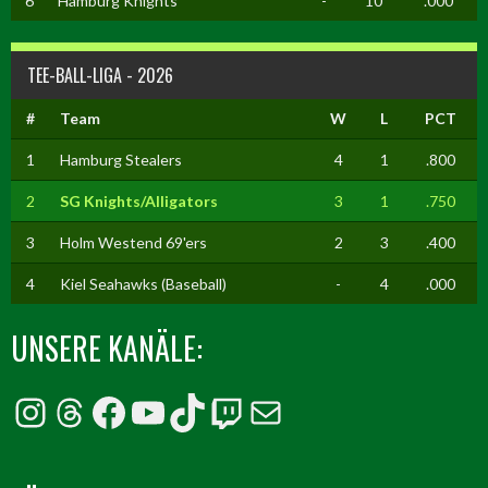
6
Hamburg Knights
-
10
.000
TEE-BALL-LIGA - 2026
#
Team
W
L
PCT
1
Hamburg Stealers
4
1
.800
2
SG Knights/Alligators
3
1
.750
3
Holm Westend 69'ers
2
3
.400
4
Kiel Seahawks (Baseball)
-
4
.000
UNSERE KANÄLE:
Instagram
Threads
Facebook
YouTube
TikTok
Twitch
E-Mail