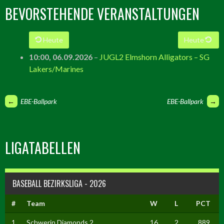
BEVORSTEHENDE VERANSTALTUNGEN
Heute
Heute
10:00,
06.09.2026
–
JUGL2 Elmshorn Alligators – SG
Lakers/Marines
ARTIKEL-
←
EBE-Ballpark
EBE-Ballpark
→
NAVIGATION
LIGATABELLEN
BASEBALL BEZIRKSLIGA - 2026
#
Team
W
L
PCT
1
Schwerin Diamonds 2
16
2
.889