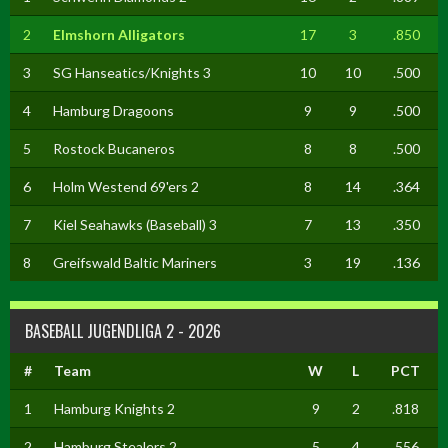
2
Elmshorn Alligators
17
3
.850
3
SG Hanseatics/Knights 3
10
10
.500
4
Hamburg Dragoons
9
9
.500
5
Rostock Bucaneros
8
8
.500
6
Holm Westend 69'ers 2
8
14
.364
7
Kiel Seahawks (Baseball) 3
7
13
.350
8
Greifswald Baltic Mariners
3
19
.136
BASEBALL JUGENDLIGA 2 - 2026
#
Team
W
L
PCT
1
Hamburg Knights 2
9
2
.818
2
Hamburg Stealers 2
5
4
.556