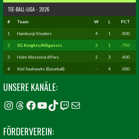
TEE-BALL-LIGA - 2026
#
Team
W
L
PCT
1
Hamburg Stealers
4
1
.800
2
SG Knights/Alligators
3
1
.750
3
Holm Westend 69'ers
2
3
.400
4
Kiel Seahawks (Baseball)
-
4
.000
UNSERE KANÄLE:
Instagram
Threads
Facebook
YouTube
TikTok
Twitch
E-Mail
FÖRDERVEREIN: