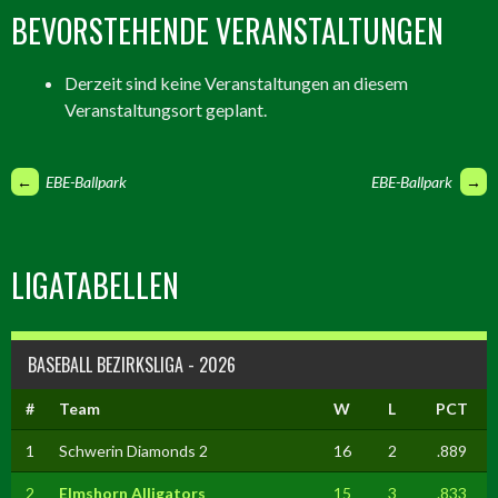
BEVORSTEHENDE VERANSTALTUNGEN
Derzeit sind keine Veranstaltungen an diesem
Veranstaltungsort geplant.
ARTIKEL-
←
EBE-Ballpark
EBE-Ballpark
→
NAVIGATION
LIGATABELLEN
BASEBALL BEZIRKSLIGA - 2026
#
Team
W
L
PCT
1
Schwerin Diamonds 2
16
2
.889
2
Elmshorn Alligators
15
3
.833