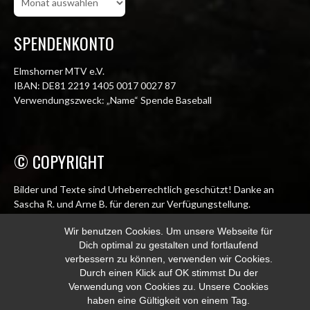
SPENDENKONTO
Elmshorner MTV e.V.
IBAN: DE81 2219 1405 0017 0027 87
Verwendungszweck: „Name“ Spende Baseball
© COPYRIGHT
Bilder und Texte sind Urheberrechtlich geschützt! Danke an
Sascha R. und Arne B. für deren zur Verfügungstellung.
© Elmshorn Alligators 1998 – 2026
Wir benutzen Cookies. Um unsere Webseite für
Dich optimal zu gestalten und fortlaufend
info@alligators.de
verbessern zu können, verwenden wir Cookies.
Durch einen Klick auf OK stimmst Du der
Verwendung von Cookies zu. Unsere Cookies
haben eine Gültigkeit von einem Tag.
© 2026 ELMSHORN ALLIGATORS