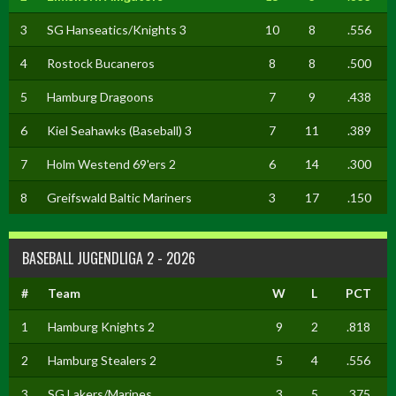
3
SG Hanseatics/Knights 3
10
8
.556
4
Rostock Bucaneros
8
8
.500
5
Hamburg Dragoons
7
9
.438
6
Kiel Seahawks (Baseball) 3
7
11
.389
7
Holm Westend 69'ers 2
6
14
.300
8
Greifswald Baltic Mariners
3
17
.150
BASEBALL JUGENDLIGA 2 - 2026
#
Team
W
L
PCT
1
Hamburg Knights 2
9
2
.818
2
Hamburg Stealers 2
5
4
.556
3
SG Lakers/Marines
3
5
.375