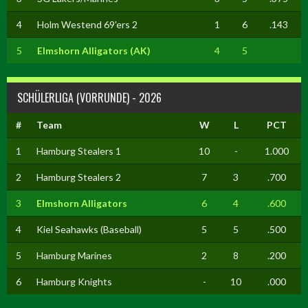
4
Holm Westend 69'ers 2
1
6
.143
5
Elmshorn Alligators (AK)
4
5
SCHÜLERLIGA (VORRUNDE) - 2026
#
Team
W
L
PCT
1
Hamburg Stealers 1
10
-
1.000
2
Hamburg Stealers 2
7
3
.700
3
Elmshorn Alligators
6
4
.600
4
Kiel Seahawks (Baseball)
5
5
.500
5
Hamburg Marines
2
8
.200
6
Hamburg Knights
-
10
.000