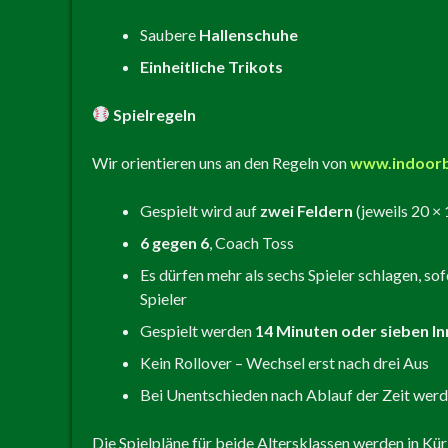
Saubere
Hallenschuhe
Einheitliche Trikots
Spielregeln
Wir orientieren uns an den Regeln von
www.indoorb
Gespielt wird auf
zwei Feldern
(jeweils 20 ×
6 gegen 6
, Coach Toss
Es dürfen mehr als sechs Spieler schlagen, so
Spieler
Gespielt werden
14 Minuten oder sieben In
Kein Rollover – Wechsel erst nach drei Aus
Bei Unentschieden nach Ablauf der Zeit wer
Die Spielpläne für beide Altersklassen werden in Kür