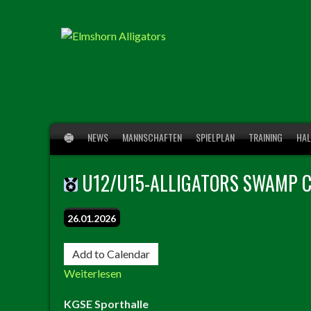
Springe
zum
Inhalt
NEWS
MANNSCHAFTEN
SPIELPLAN
TRAINING
HAL
U12/U15-ALLIGATORS SWAMP 
26.01.2026
U12/U15-
Add to Calendar
Alligators
Weiterlesen
Swamp
Cup
KGSE Sporthalle