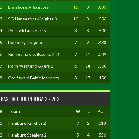
2
Elmshorn Alligators
15
3
.833
3
SG Hanseatics/Knights 3
10
8
.556
4
Rostock Bucaneros
8
8
.500
5
Hamburg Dragoons
7
9
.438
6
Kiel Seahawks (Baseball) 3
7
11
.389
7
Holm Westend 69'ers 2
6
14
.300
8
Greifswald Baltic Mariners
3
17
.150
BASEBALL JUGENDLIGA 2 - 2026
#
Team
W
L
PCT
1
Hamburg Knights 2
9
2
.818
2
Hamburg Stealers 2
5
4
.556