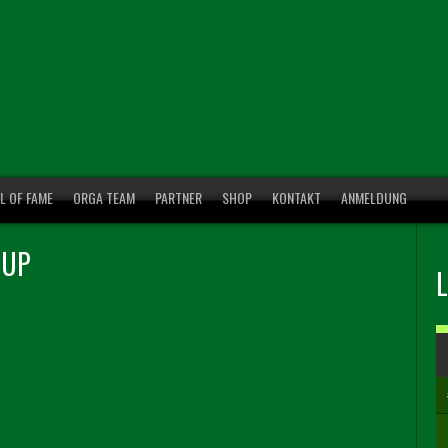
L OF FAME
ORGA TEAM
PARTNER
SHOP
KONTAKT
ANMELDUNG
CUP