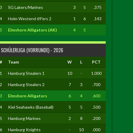
3
SG Lakers/Marines
3
5
.375
4
Holm Westend 69'ers 2
1
6
.143
5
Elmshorn Alligators (AK)
4
5
SCHÜLERLIGA (VORRUNDE) - 2026
#
Team
W
L
PCT
1
Hamburg Stealers 1
10
-
1.000
2
Hamburg Stealers 2
7
3
.700
3
Elmshorn Alligators
6
4
.600
4
Kiel Seahawks (Baseball)
5
5
.500
5
Hamburg Marines
2
8
.200
6
Hamburg Knights
-
10
.000