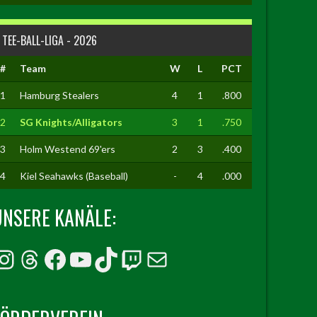
TEE-BALL-LIGA - 2026
#
Team
W
L
PCT
1
Hamburg Stealers
4
1
.800
2
SG Knights/Alligators
3
1
.750
3
Holm Westend 69'ers
2
3
.400
4
Kiel Seahawks (Baseball)
-
4
.000
UNSERE KANÄLE:
Instagram
Threads
Facebook
YouTube
TikTok
Twitch
E-Mail