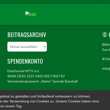
BEITRAGSARCHIV
© 
Beitragsarchiv
Bild
Sasch
SPENDENKONTO
© El
info@
Elmshorner MTV e.V.
IBAN: DE81 2219 1405 0017 0027 87
Verwendungszweck: „Name“ Spende Baseball
timal zu gestalten und fortlaufend verbessern zu können,
© 2026 ELMSHORN ALLIGATORS
 Du der Verwendung von Cookies zu. Unsere Cookies haben eine
 von einem Tag.