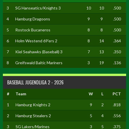
3
SG Hanseatics/Knights 3
10
10
.500
4
Hamburg Dragoons
9
9
.500
5
Rostock Bucaneros
8
8
.500
6
Holm Westend 69'ers 2
8
14
.364
7
Kiel Seahawks (Baseball) 3
7
13
.350
8
Greifswald Baltic Mariners
3
19
.136
BASEBALL JUGENDLIGA 2 - 2026
#
Team
W
L
PCT
1
Hamburg Knights 2
9
2
.818
2
Hamburg Stealers 2
5
4
.556
3
SG Lakers/Marines
3
5
.375