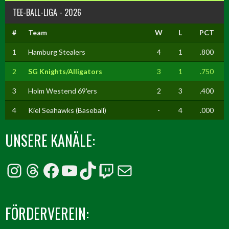
TEE-BALL-LIGA - 2026
#
Team
W
L
PCT
1
Hamburg Stealers
4
1
.800
2
SG Knights/Alligators
3
1
.750
3
Holm Westend 69'ers
2
3
.400
4
Kiel Seahawks (Baseball)
-
4
.000
UNSERE KANÄLE:
Instagram
Threads
Facebook
YouTube
TikTok
Twitch
E-Mail
FÖRDERVEREIN: