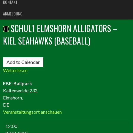
KONTAKT
ANMELDUNG
SCHUL1 ELMSHORN ALLIGATORS –
KIEL SEAHAWKS (BASEBALL)
SCHUL1
Add to Calendar
Elmshorn
Weiterlesen
Alligators
–
EBE-Ballpark
Kiel
Kaltenweide 232
Seahawks
Elmshorn
,
(Baseball)
DE
Veranstaltungsort anschauen
12:00