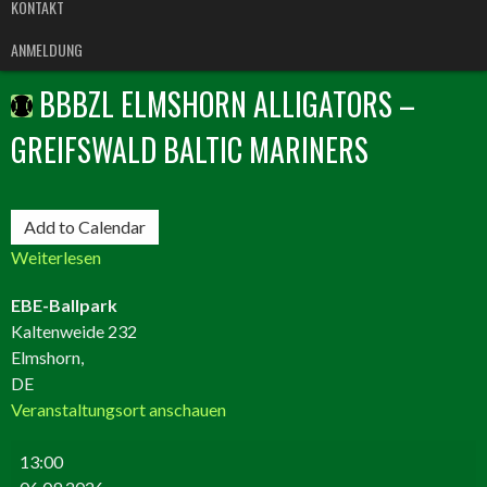
KONTAKT
ANMELDUNG
BBBZL ELMSHORN ALLIGATORS –
GREIFSWALD BALTIC MARINERS
BBBZL
Add to Calendar
Elmshorn
Weiterlesen
Alligators
–
EBE-Ballpark
Greifswald
Kaltenweide 232
Baltic
Elmshorn
,
Mariners
DE
Veranstaltungsort anschauen
13:00