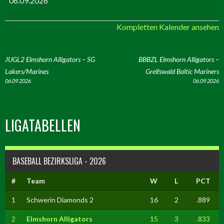
06.09.2026
Kompletten Kalender ansehen
ARTIKEL-
JUGL2 Elmshorn Alligators – SG
BBBZL Elmshorn Alligators –
Lakers/Marines
Greifswald Baltic Mariners
NAVIGATION
06.09.2026
06.09.2026
LIGATABELLEN
BASEBALL BEZIRKSLIGA - 2026
#
Team
W
L
PCT
1
Schwerin Diamonds 2
16
2
.889
2
Elmshorn Alligators
15
3
.833