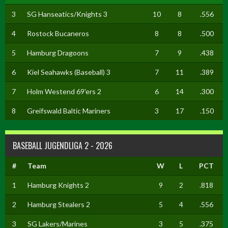
3
SG Hanseatics/Knights 3
10
8
.556
4
Rostock Bucaneros
8
8
.500
5
Hamburg Dragoons
7
9
.438
6
Kiel Seahawks (Baseball) 3
7
11
.389
7
Holm Westend 69'ers 2
6
14
.300
8
Greifswald Baltic Mariners
3
17
.150
BASEBALL JUGENDLIGA 2 - 2026
#
Team
W
L
PCT
1
Hamburg Knights 2
9
2
.818
2
Hamburg Stealers 2
5
4
.556
3
SG Lakers/Marines
3
5
.375