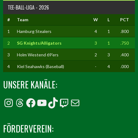
TEE-BALL-LIGA - 2026
#
Team
W
L
PCT
1
Hamburg Stealers
4
1
.800
2
SG Knights/Alligators
3
1
.750
3
Holm Westend 69'ers
2
3
.400
4
Kiel Seahawks (Baseball)
-
4
.000
UNSERE KANÄLE:
Instagram
Threads
Facebook
YouTube
TikTok
Twitch
E-Mail
FÖRDERVEREIN: