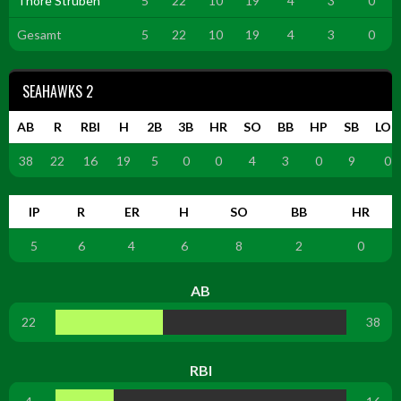
Thore Strüben
5
22
10
19
4
3
0
Gesamt
5
22
10
19
4
3
0
SEAHAWKS 2
AB
R
RBI
H
2B
3B
HR
SO
BB
HP
SB
LOB
38
22
16
19
5
0
0
4
3
0
9
0
IP
R
ER
H
SO
BB
HR
5
6
4
6
8
2
0
AB
22
38
RBI