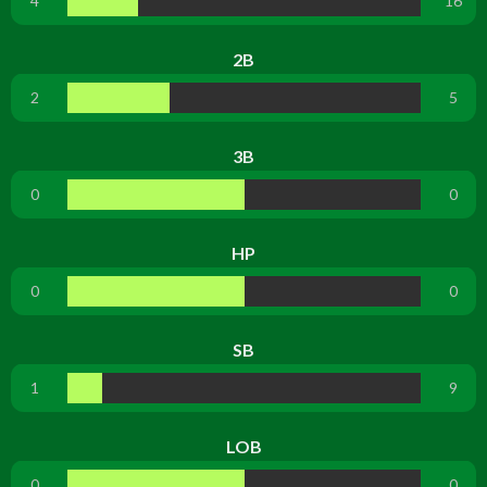
4
16
2B
2
5
3B
0
0
HP
0
0
SB
1
9
LOB
0
0