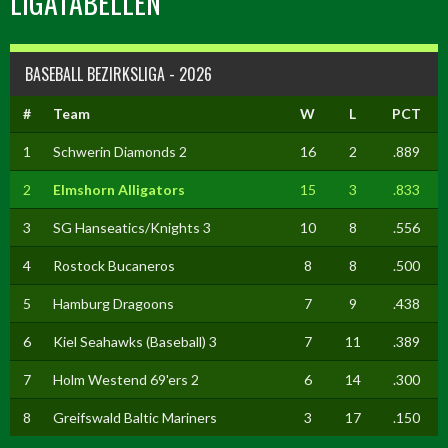
LIGATABELLEN
BASEBALL BEZIRKSLIGA - 2026
#
Team
W
L
PCT
1
Schwerin Diamonds 2
16
2
.889
2
Elmshorn Alligators
15
3
.833
3
SG Hanseatics/Knights 3
10
8
.556
4
Rostock Bucaneros
8
8
.500
5
Hamburg Dragoons
7
9
.438
6
Kiel Seahawks (Baseball) 3
7
11
.389
7
Holm Westend 69'ers 2
6
14
.300
8
Greifswald Baltic Mariners
3
17
.150