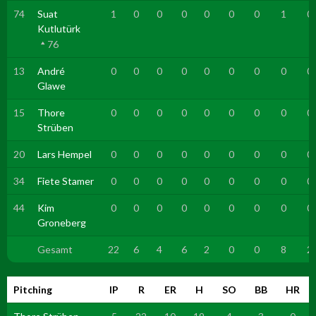
74
Suat
1
0
0
0
0
0
0
1
0
Kutlutürk
76
13
André
0
0
0
0
0
0
0
0
0
Glawe
15
Thore
0
0
0
0
0
0
0
0
0
Strüben
20
Lars Hempel
0
0
0
0
0
0
0
0
0
34
Fiete Stamer
0
0
0
0
0
0
0
0
0
44
Kim
0
0
0
0
0
0
0
0
0
Groneberg
Gesamt
22
6
4
6
2
0
0
8
2
Pitching
IP
R
ER
H
SO
BB
HR