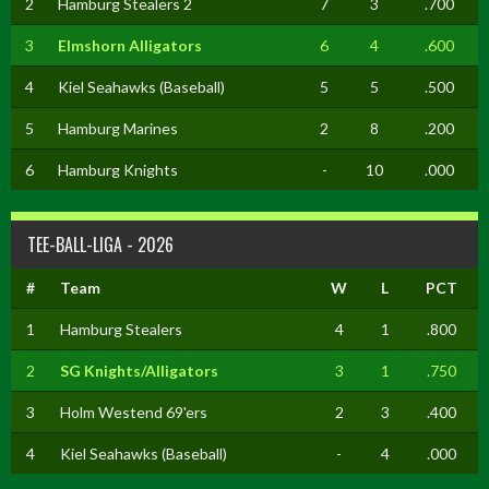
2
Hamburg Stealers 2
7
3
.700
3
Elmshorn Alligators
6
4
.600
4
Kiel Seahawks (Baseball)
5
5
.500
5
Hamburg Marines
2
8
.200
6
Hamburg Knights
-
10
.000
TEE-BALL-LIGA - 2026
#
Team
W
L
PCT
1
Hamburg Stealers
4
1
.800
2
SG Knights/Alligators
3
1
.750
3
Holm Westend 69'ers
2
3
.400
4
Kiel Seahawks (Baseball)
-
4
.000