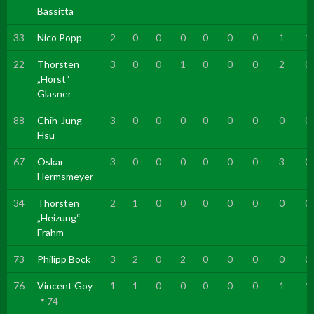
Bassitta
33
Nico Popp
2
0
0
0
0
0
0
1
1
22
Thorsten
3
0
0
1
0
0
0
2
0
„Horst“
Glasner
88
Chih-Jung
3
0
0
0
0
0
0
0
0
Hsu
67
Oskar
3
0
0
0
0
0
0
3
0
Hermsmeyer
34
Thorsten
2
1
0
0
0
0
0
0
0
„Heizung“
Frahm
73
Philipp Bock
3
2
0
2
0
0
0
0
0
76
Vincent Goy
1
1
0
0
0
0
0
1
1
74