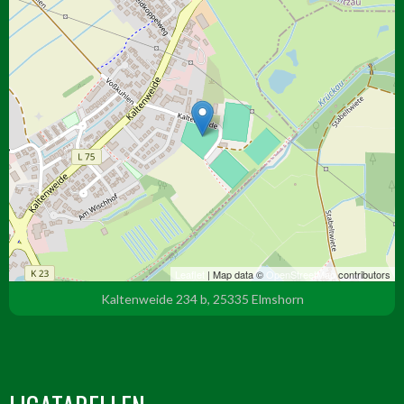
Leaflet
| Map data ©
OpenStreetMap
contributors
Kaltenweide 234 b, 25335 Elmshorn