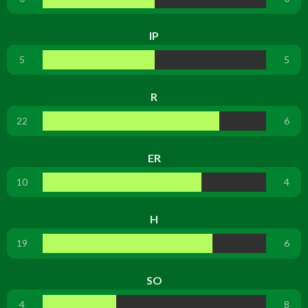
IP
5
5
R
22
6
ER
10
4
H
19
6
SO
4
8