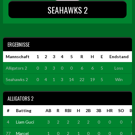
SEAHAWKS 2
ERGEBNISSE
Mannschaft
1
2
3
4
5
R
H
E
Endstand
Alligators 2
0
3
3
0
0
6
6
5
Loss
Seahawks 2
0
4
1
3
14
22
19
5
Win
ALLIGATORS 2
#
Batting
AB
R
RBI
H
2B
3B
HR
SO
BB
4
Liam Guci
3
2
2
2
2
0
0
0
0
77
Marcel
1
0
2
1
0
0
0
0
0