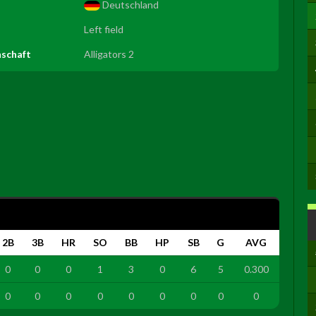
Deutschland
Left field
nschaft
Alligators 2
2B
3B
HR
SO
BB
HP
SB
G
AVG
0
0
0
1
3
0
6
5
0.300
0
0
0
0
0
0
0
0
0