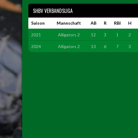
SHBV VERBANDSLIGA
Saison
Mannschaft
AB
R
RBI
H
2021
Alligators 2
12
3
1
2
2024
Alligators 2
13
6
7
3