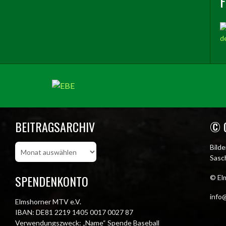
BEITRAGSARCHIV
© 
Beitragsarchiv
Bild
Sasch
SPENDENKONTO
© El
info@
Elmshorner MTV e.V.
IBAN: DE81 2219 1405 0017 0027 87
Verwendungszweck: „Name“ Spende Baseball