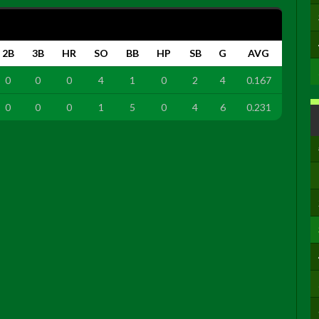
2B
3B
HR
SO
BB
HP
SB
G
AVG
0
0
0
4
1
0
2
4
0.167
0
0
0
1
5
0
4
6
0.231