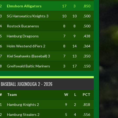
2
Elmshorn Alligators
17
3
.850
3
SG Hanseatics/Knights 3
10
10
.500
4
Rostock Bucaneros
8
8
.500
5
Hamburg Dragoons
7
9
.438
6
Holm Westend 69'ers 2
8
14
.364
7
Kiel Seahawks (Baseball) 3
7
13
.350
8
Greifswald Baltic Mariners
3
17
.150
BASEBALL JUGENDLIGA 2 - 2026
#
Team
W
L
PCT
1
Hamburg Knights 2
9
2
.818
2
Hamburg Stealers 2
5
4
.556