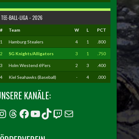
TEE-BALL-LIGA - 2026
#
Team
W
L
PCT
1
Hamburg Stealers
4
1
.800
2
SG Knights/Alligators
3
1
.750
3
Holm Westend 69'ers
2
3
.400
4
Kiel Seahawks (Baseball)
-
4
.000
UNSERE KANÄLE:
Instagram
Threads
Facebook
YouTube
TikTok
Twitch
E-Mail