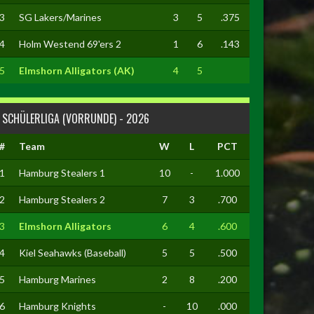
3
SG Lakers/Marines
3
5
.375
4
Holm Westend 69'ers 2
1
6
.143
5
Elmshorn Alligators (AK)
4
5
SCHÜLERLIGA (VORRUNDE) - 2026
#
Team
W
L
PCT
1
Hamburg Stealers 1
10
-
1.000
2
Hamburg Stealers 2
7
3
.700
3
Elmshorn Alligators
6
4
.600
4
Kiel Seahawks (Baseball)
5
5
.500
5
Hamburg Marines
2
8
.200
6
Hamburg Knights
-
10
.000