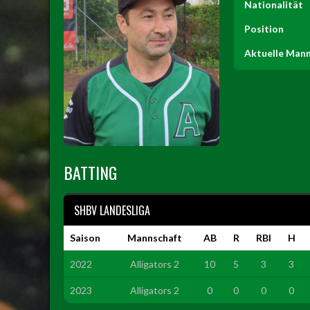
Nationalität
Position
Aktuelle Man
BATTING
SHBV LANDESLIGA
Saison
Mannschaft
AB
R
RBI
H
2022
Alligators 2
10
5
3
3
2023
Alligators 2
0
0
0
0