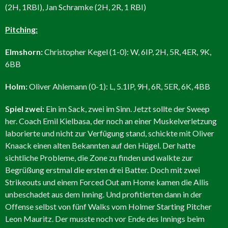
(2H, 1RBI), Jan Schramke (2H, 2R, 1 RBI)
Pitching:
Elmshorn:
Christopher Kegel (1-0): W, 6IP, 2H, 5R, 4ER, 9K,
6BB
Holm:
Oliver Ahlemann (0-1): L, 5.1IP, 9H, 6R, 5ER, 6K, 4BB
Spiel zwei:
Ein im Sack, zwei im Sinn. Jetzt sollte der Sweep
her. Coach Emil Kielbasa, der noch an einer Muskelverletzung
laborierte und nicht zur Verfügung stand, schickte mit Oliver
Knaack einen alten Bekannten auf den Hügel. Der hatte
sichtliche Probleme, die Zone zu finden und walkte zur
Begrüßung erstmal die ersten drei Batter. Doch mit zwei
Strikeouts und einem Forced Out am Home kamen die Allis
unbeschadet aus dem Inning. Und profitierten dann in der
Offense selbst von fünf Walks vom Holmer Starting Pitcher
Leon Mauritz. Der musste noch vor Ende des Innings beim