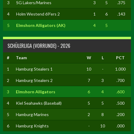
3
SG Lakers/Marines
3
5
.375
4
Holm Westend 69'ers 2
1
6
.143
5
Elmshorn Alligators (AK)
4
5
SCHÜLERLIGA (VORRUNDE) - 2026
#
Team
W
L
PCT
1
Hamburg Stealers 1
10
-
1.000
2
Hamburg Stealers 2
7
3
.700
3
Elmshorn Alligators
6
4
.600
4
Kiel Seahawks (Baseball)
5
5
.500
5
Hamburg Marines
2
8
.200
6
Hamburg Knights
-
10
.000