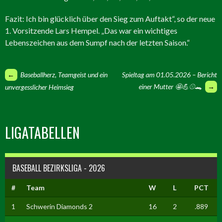
Fazit: Ich bin glücklich über den Sieg zum Auftakt“, so der neue
1. Vorsitzende Lars Hempel. „Das war ein wichtiges
Lebenszeichen aus dem Sumpf nach der letzten Saison.“
ARTIKEL-
←
Baseballherz, Teamgeist und ein
Spieltag am 01.05.2026 – Bericht
einer Mutter 🤩💪⚾️🐊
→
unvergesslicher Heimsieg
NAVIGATION
LIGATABELLEN
BASEBALL BEZIRKSLIGA - 2026
#
Team
W
L
PCT
1
Schwerin Diamonds 2
16
2
.889