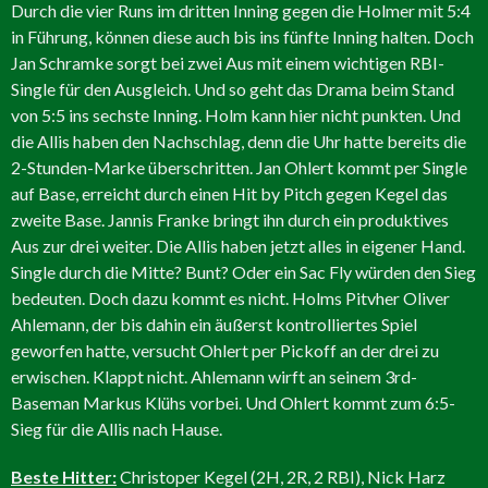
Durch die vier Runs im dritten Inning gegen die Holmer mit 5:4
in Führung, können diese auch bis ins fünfte Inning halten. Doch
Jan Schramke sorgt bei zwei Aus mit einem wichtigen RBI-
Single für den Ausgleich. Und so geht das Drama beim Stand
von 5:5 ins sechste Inning. Holm kann hier nicht punkten. Und
die Allis haben den Nachschlag, denn die Uhr hatte bereits die
2-Stunden-Marke überschritten. Jan Ohlert kommt per Single
auf Base, erreicht durch einen Hit by Pitch gegen Kegel das
zweite Base. Jannis Franke bringt ihn durch ein produktives
Aus zur drei weiter. Die Allis haben jetzt alles in eigener Hand.
Single durch die Mitte? Bunt? Oder ein Sac Fly würden den Sieg
bedeuten. Doch dazu kommt es nicht. Holms Pitvher Oliver
Ahlemann, der bis dahin ein äußerst kontrolliertes Spiel
geworfen hatte, versucht Ohlert per Pickoff an der drei zu
erwischen. Klappt nicht. Ahlemann wirft an seinem 3rd-
Baseman Markus Klühs vorbei. Und Ohlert kommt zum 6:5-
Sieg für die Allis nach Hause.
Beste Hitter:
Christoper Kegel (2H, 2R, 2 RBI), Nick Harz