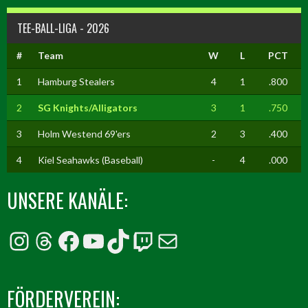
TEE-BALL-LIGA - 2026
#
Team
W
L
PCT
1
Hamburg Stealers
4
1
.800
2
SG Knights/Alligators
3
1
.750
3
Holm Westend 69'ers
2
3
.400
4
Kiel Seahawks (Baseball)
-
4
.000
UNSERE KANÄLE:
Instagram
Threads
Facebook
YouTube
TikTok
Twitch
E-Mail
FÖRDERVEREIN: