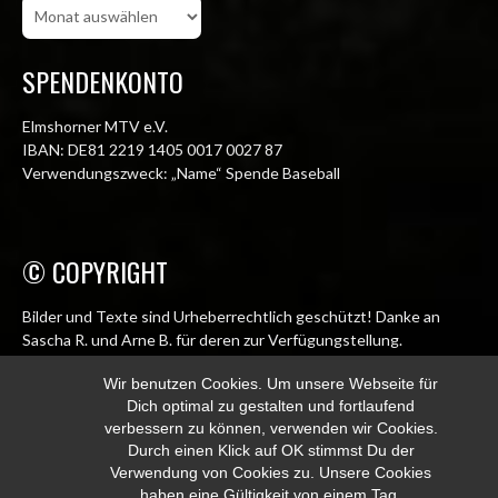
Beitragsarchiv
SPENDENKONTO
Elmshorner MTV e.V.
IBAN: DE81 2219 1405 0017 0027 87
Verwendungszweck: „Name“ Spende Baseball
© COPYRIGHT
Bilder und Texte sind Urheberrechtlich geschützt! Danke an
Sascha R. und Arne B. für deren zur Verfügungstellung.
© Elmshorn Alligators 1998 – 2026
Wir benutzen Cookies. Um unsere Webseite für
Dich optimal zu gestalten und fortlaufend
info@alligators.de
verbessern zu können, verwenden wir Cookies.
Durch einen Klick auf OK stimmst Du der
Verwendung von Cookies zu. Unsere Cookies
haben eine Gültigkeit von einem Tag.
© 2026 ELMSHORN ALLIGATORS