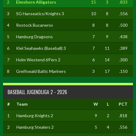
2
Elmshorn Alligators
15
3
.833
3
SG Hanseatics/Knights 3
10
8
.556
4
Rostock Bucaneros
8
8
.500
5
Hamburg Dragoons
7
9
.438
6
Kiel Seahawks (Baseball) 3
7
11
.389
7
Holm Westend 69'ers 2
6
14
.300
8
Greifswald Baltic Mariners
3
17
.150
BASEBALL JUGENDLIGA 2 - 2026
#
Team
W
L
PCT
1
Hamburg Knights 2
9
2
.818
2
Hamburg Stealers 2
5
4
.556