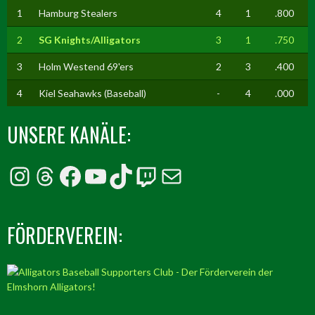
1
Hamburg Stealers
4
1
.800
2
SG Knights/Alligators
3
1
.750
3
Holm Westend 69'ers
2
3
.400
4
Kiel Seahawks (Baseball)
-
4
.000
UNSERE KANÄLE:
Instagram
Threads
Facebook
YouTube
TikTok
Twitch
E-Mail
FÖRDERVEREIN: