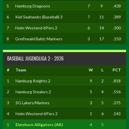
5
Hamburg Dragoons
7
9
.438
6
Kiel Seahawks (Baseball) 3
7
11
.389
7
Holm Westend 69'ers 2
6
14
.300
8
Greifswald Baltic Mariners
3
17
.150
BASEBALL JUGENDLIGA 2 - 2026
#
Team
W
L
PCT
1
Hamburg Knights 2
9
2
.818
2
Hamburg Stealers 2
5
4
.556
3
SG Lakers/Marines
3
5
.375
4
Holm Westend 69'ers 2
1
6
.143
5
Elmshorn Alligators (AK)
4
5