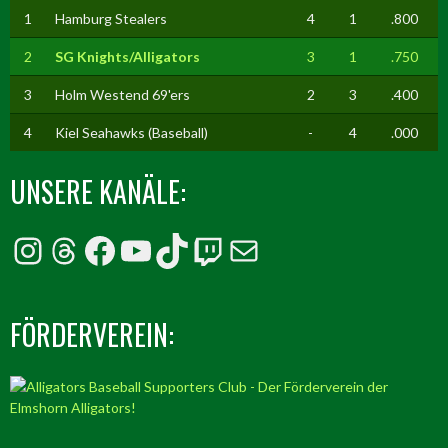
1
Hamburg Stealers
4
1
.800
2
SG Knights/Alligators
3
1
.750
3
Holm Westend 69'ers
2
3
.400
4
Kiel Seahawks (Baseball)
-
4
.000
UNSERE KANÄLE:
Instagram
Threads
Facebook
YouTube
TikTok
Twitch
E-Mail
FÖRDERVEREIN: