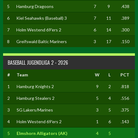
5
Hamburg Dragoons
7
9
.438
6
Kiel Seahawks (Baseball) 3
7
11
.389
7
Holm Westend 69'ers 2
6
14
.300
8
Greifswald Baltic Mariners
3
17
.150
BASEBALL JUGENDLIGA 2 - 2026
#
Team
W
L
PCT
1
Hamburg Knights 2
9
2
.818
2
Hamburg Stealers 2
5
4
.556
3
SG Lakers/Marines
3
5
.375
4
Holm Westend 69'ers 2
1
6
.143
5
Elmshorn Alligators (AK)
4
5