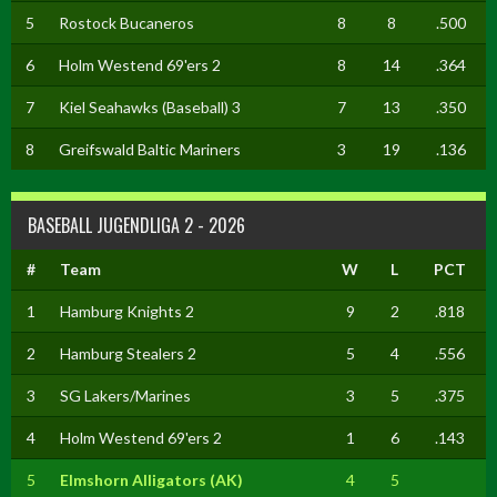
5
Rostock Bucaneros
8
8
.500
6
Holm Westend 69'ers 2
8
14
.364
7
Kiel Seahawks (Baseball) 3
7
13
.350
8
Greifswald Baltic Mariners
3
19
.136
BASEBALL JUGENDLIGA 2 - 2026
#
Team
W
L
PCT
1
Hamburg Knights 2
9
2
.818
2
Hamburg Stealers 2
5
4
.556
3
SG Lakers/Marines
3
5
.375
4
Holm Westend 69'ers 2
1
6
.143
5
Elmshorn Alligators (AK)
4
5