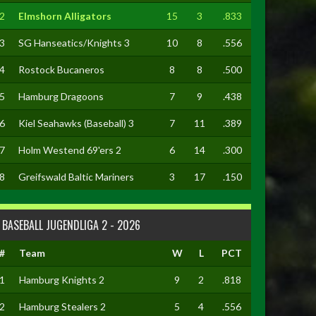
2
Elmshorn Alligators
15
3
.833
3
SG Hanseatics/Knights 3
10
8
.556
4
Rostock Bucaneros
8
8
.500
5
Hamburg Dragoons
7
9
.438
6
Kiel Seahawks (Baseball) 3
7
11
.389
7
Holm Westend 69'ers 2
6
14
.300
8
Greifswald Baltic Mariners
3
17
.150
BASEBALL JUGENDLIGA 2 - 2026
#
Team
W
L
PCT
1
Hamburg Knights 2
9
2
.818
2
Hamburg Stealers 2
5
4
.556