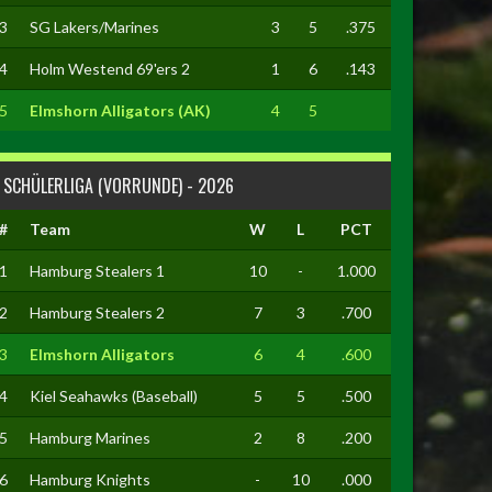
3
SG Lakers/Marines
3
5
.375
4
Holm Westend 69'ers 2
1
6
.143
5
Elmshorn Alligators (AK)
4
5
SCHÜLERLIGA (VORRUNDE) - 2026
#
Team
W
L
PCT
1
Hamburg Stealers 1
10
-
1.000
2
Hamburg Stealers 2
7
3
.700
3
Elmshorn Alligators
6
4
.600
4
Kiel Seahawks (Baseball)
5
5
.500
5
Hamburg Marines
2
8
.200
6
Hamburg Knights
-
10
.000