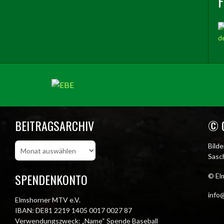
BEITRAGSARCHIV
© 
Beitragsarchiv
Bild
Sasch
SPENDENKONTO
© El
info@
Elmshorner MTV e.V.
IBAN: DE81 2219 1405 0017 0027 87
Verwendungszweck: „Name“ Spende Baseball