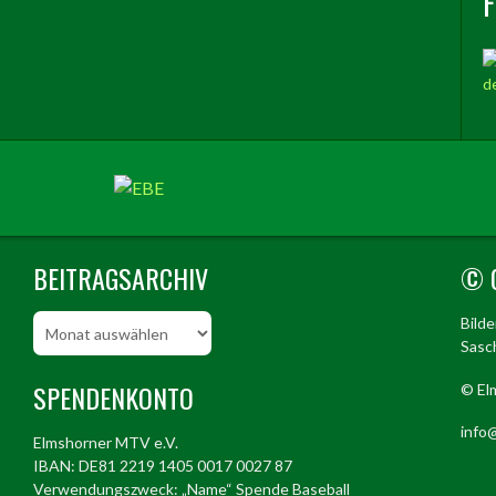
BEITRAGSARCHIV
© 
Beitragsarchiv
Bild
Sasch
SPENDENKONTO
© El
info@
Elmshorner MTV e.V.
IBAN: DE81 2219 1405 0017 0027 87
Verwendungszweck: „Name“ Spende Baseball