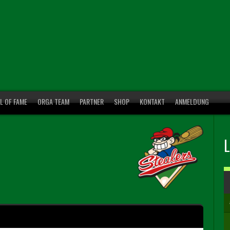
L OF FAME
ORGA TEAM
PARTNER
SHOP
KONTAKT
ANMELDUNG