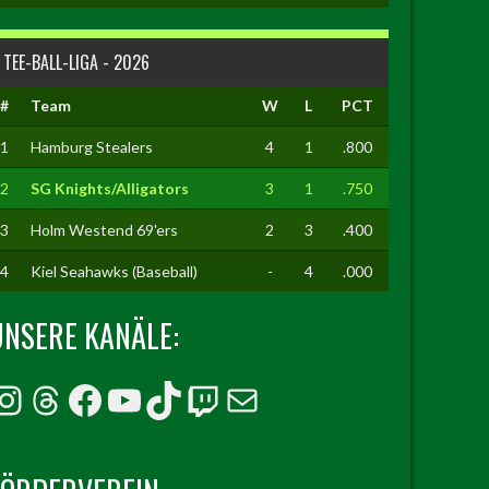
TEE-BALL-LIGA - 2026
#
Team
W
L
PCT
1
Hamburg Stealers
4
1
.800
2
SG Knights/Alligators
3
1
.750
3
Holm Westend 69'ers
2
3
.400
4
Kiel Seahawks (Baseball)
-
4
.000
UNSERE KANÄLE:
Instagram
Threads
Facebook
YouTube
TikTok
Twitch
E-Mail