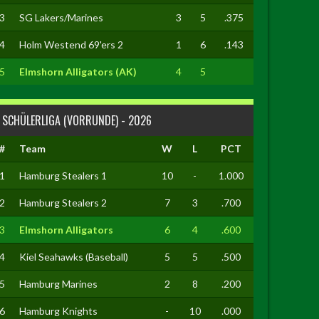
3
SG Lakers/Marines
3
5
.375
4
Holm Westend 69'ers 2
1
6
.143
5
Elmshorn Alligators (AK)
4
5
SCHÜLERLIGA (VORRUNDE) - 2026
#
Team
W
L
PCT
1
Hamburg Stealers 1
10
-
1.000
2
Hamburg Stealers 2
7
3
.700
3
Elmshorn Alligators
6
4
.600
4
Kiel Seahawks (Baseball)
5
5
.500
5
Hamburg Marines
2
8
.200
6
Hamburg Knights
-
10
.000