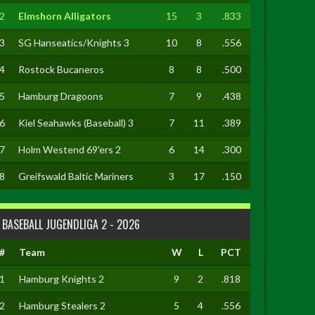
2
Elmshorn Alligators
15
3
.833
3
SG Hanseatics/Knights 3
10
8
.556
4
Rostock Bucaneros
8
8
.500
5
Hamburg Dragoons
7
9
.438
6
Kiel Seahawks (Baseball) 3
7
11
.389
7
Holm Westend 69'ers 2
6
14
.300
8
Greifswald Baltic Mariners
3
17
.150
BASEBALL JUGENDLIGA 2 - 2026
#
Team
W
L
PCT
1
Hamburg Knights 2
9
2
.818
2
Hamburg Stealers 2
5
4
.556