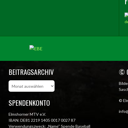
BEITRAGSARCHIV
© 
Beitragsarchiv
Bild
Sasch
SPENDENKONTO
© El
info@
Elmshorner MTV e.V.
IBAN: DE81 2219 1405 0017 0027 87
Verwendungszweck: „Name“ Spende Baseball