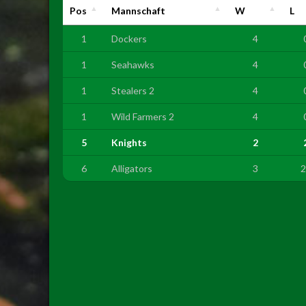
Pos
Mannschaft
W
L
1
Dockers
4
1
Seahawks
4
1
Stealers 2
4
1
Wild Farmers 2
4
5
Knights
2
6
Alligators
3
2