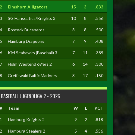
2
Elmshorn Alligators
15
3
.833
3
SG Hanseatics/Knights 3
10
8
.556
4
Rostock Bucaneros
8
8
.500
5
Hamburg Dragoons
7
9
.438
6
Kiel Seahawks (Baseball) 3
7
11
.389
7
Holm Westend 69'ers 2
6
14
.300
8
Greifswald Baltic Mariners
3
17
.150
BASEBALL JUGENDLIGA 2 - 2026
#
Team
W
L
PCT
1
Hamburg Knights 2
9
2
.818
2
Hamburg Stealers 2
5
4
.556