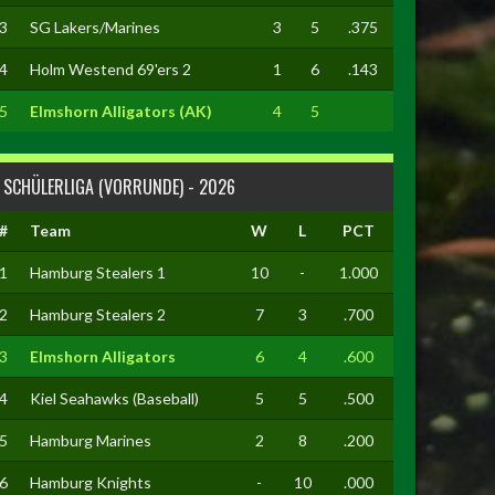
3
SG Lakers/Marines
3
5
.375
4
Holm Westend 69'ers 2
1
6
.143
5
Elmshorn Alligators (AK)
4
5
SCHÜLERLIGA (VORRUNDE) - 2026
#
Team
W
L
PCT
1
Hamburg Stealers 1
10
-
1.000
2
Hamburg Stealers 2
7
3
.700
3
Elmshorn Alligators
6
4
.600
4
Kiel Seahawks (Baseball)
5
5
.500
5
Hamburg Marines
2
8
.200
6
Hamburg Knights
-
10
.000