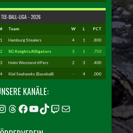
TEE-BALL-LIGA - 2026
#
Team
W
L
PCT
1
Hamburg Stealers
4
1
.800
2
SG Knights/Alligators
3
1
.750
3
Holm Westend 69'ers
2
3
.400
4
Kiel Seahawks (Baseball)
-
4
.000
UNSERE KANÄLE:
Instagram
Threads
Facebook
YouTube
TikTok
Twitch
E-Mail