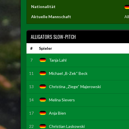
Nationalität
Aktuelle Mannschaft
Al
ALLIGATORS SLOW-PITCH
#
Spieler
7
Tanja Lahl
11
Michael „B-Zek“ Beck
13
Christina „Ziege“ Majerowski
14
Melina Sievers
17
Anja Bien
22
Christian Laskowski