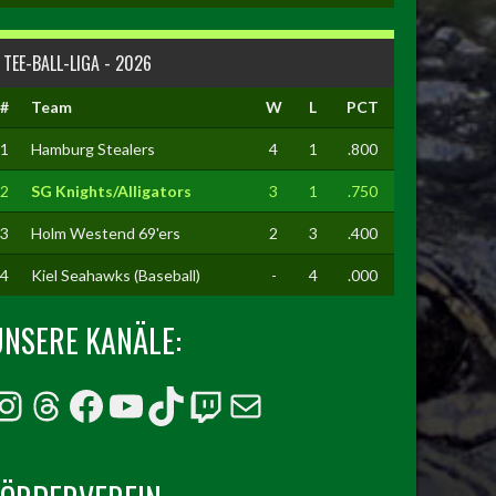
TEE-BALL-LIGA - 2026
#
Team
W
L
PCT
1
Hamburg Stealers
4
1
.800
2
SG Knights/Alligators
3
1
.750
3
Holm Westend 69'ers
2
3
.400
4
Kiel Seahawks (Baseball)
-
4
.000
UNSERE KANÄLE:
Instagram
Threads
Facebook
YouTube
TikTok
Twitch
E-Mail