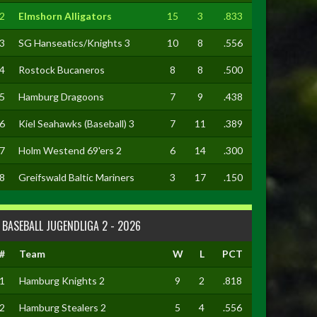
2
Elmshorn Alligators
15
3
.833
3
SG Hanseatics/Knights 3
10
8
.556
4
Rostock Bucaneros
8
8
.500
5
Hamburg Dragoons
7
9
.438
6
Kiel Seahawks (Baseball) 3
7
11
.389
7
Holm Westend 69'ers 2
6
14
.300
8
Greifswald Baltic Mariners
3
17
.150
BASEBALL JUGENDLIGA 2 - 2026
#
Team
W
L
PCT
1
Hamburg Knights 2
9
2
.818
2
Hamburg Stealers 2
5
4
.556