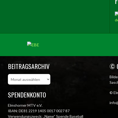
BEITRAGSARCHIV
© 
Beitragsarchiv
Bild
Sasch
SPENDENKONTO
© El
info@
Elmshorner MTV e.V.
IBAN: DE81 2219 1405 0017 0027 87
Verwendungszweck: „Name“ Spende Baseball