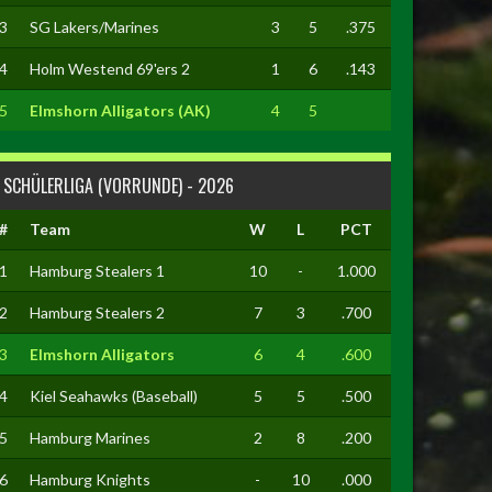
3
SG Lakers/Marines
3
5
.375
4
Holm Westend 69'ers 2
1
6
.143
5
Elmshorn Alligators (AK)
4
5
SCHÜLERLIGA (VORRUNDE) - 2026
#
Team
W
L
PCT
1
Hamburg Stealers 1
10
-
1.000
2
Hamburg Stealers 2
7
3
.700
3
Elmshorn Alligators
6
4
.600
4
Kiel Seahawks (Baseball)
5
5
.500
5
Hamburg Marines
2
8
.200
6
Hamburg Knights
-
10
.000