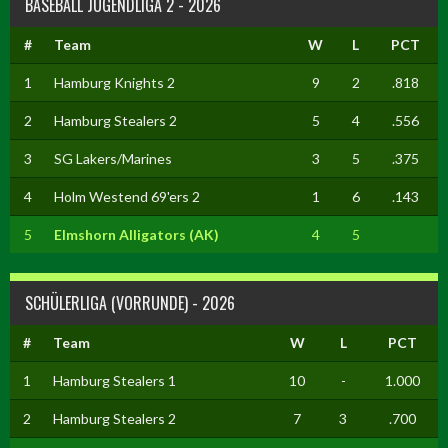
BASEBALL JUGENDLIGA 2 - 2026
#
Team
W
L
PCT
1
Hamburg Knights 2
9
2
.818
2
Hamburg Stealers 2
5
4
.556
3
SG Lakers/Marines
3
5
.375
4
Holm Westend 69'ers 2
1
6
.143
5
Elmshorn Alligators (AK)
4
5
SCHÜLERLIGA (VORRUNDE) - 2026
#
Team
W
L
PCT
1
Hamburg Stealers 1
10
-
1.000
2
Hamburg Stealers 2
7
3
.700