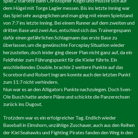
Spiel 2 startete dann Christopher Kegel und musste sich auf
dem Hügel mit Torge Lagler messen. Bis ins letzte Inning war
das Spiel sehr ausgeglichen und man ging mit einem Spielstand
von 7:7 ins letzte Inning. Bei einem Runner auf dem zweiten und
dritten Base und zwei Aus, entschied sich das Trainergespann
dafür einen gefährlichen Schlagmann das erste Base zu
überlassen, um die gewünschte Forceplay Situation wieder
herzustellen, doch leider ging dieser Plan nicht ganz auf, da ein
Feldfehler zum Führungspunkt für die Kieler führte. Ein
anschließendes Double, brachte 2 weitere Punkte auf das
Scorebord und Robert Ingram konnte auch den letzten Punkt
zum 11:7 nicht verhindern.
Nun war es an den Alligators Punkte nachzulegen. Doch Sven-
Ole Busch hatte andere Pläne und schickte die Panzerechsen
zurück ins Dugout.
Trotzdem war es ein erfolgreicher Tag. Endlich wieder
Baseball in Elmshorn, unzählige Zuschauer, auch aus den Reihen
der Kiel Seahawks und Fighting Pirates fanden den Weg in den