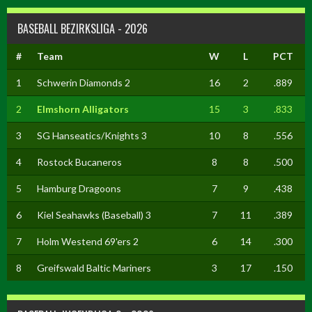
BASEBALL BEZIRKSLIGA - 2026
#
Team
W
L
PCT
1
Schwerin Diamonds 2
16
2
.889
2
Elmshorn Alligators
15
3
.833
3
SG Hanseatics/Knights 3
10
8
.556
4
Rostock Bucaneros
8
8
.500
5
Hamburg Dragoons
7
9
.438
6
Kiel Seahawks (Baseball) 3
7
11
.389
7
Holm Westend 69'ers 2
6
14
.300
8
Greifswald Baltic Mariners
3
17
.150