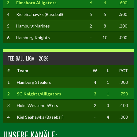
3
Elmshorn Alligators
6
4
.600
4
Kiel Seahawks (Baseball)
5
5
.500
5
Hamburg Marines
2
8
.200
6
Hamburg Knights
-
10
.000
TEE-BALL-LIGA - 2026
#
Team
W
L
PCT
1
Hamburg Stealers
4
1
.800
2
SG Knights/Alligators
3
1
.750
3
Holm Westend 69'ers
2
3
.400
4
Kiel Seahawks (Baseball)
-
4
.000
UNSERE KANÄLE: