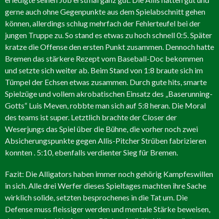
gerne auch ohne Gegenpunkte aus dem Spielabschnitt gehen
können, allerdings schlug mehrfach der Fehlerteufel bei der
jungen Truppe zu. So stand es etwas zu hoch schnell 0:5. Später
kratze die Offense den ersten Punkt zusammen. Dennoch hatte
Bremen das stärkere Rezept vom Baseball-Doc bekommen
und setzte sich weiter ab. Beim Stand von 1:8 braute sich im
Tümpel der Echsen etwas zusammen. Durch gute hits, smarte
Spielzüge und vollem akrobatischen Einsatz des „Baserunning-
Gotts“ Luis Meven, robbte man sich auf 5:8 heran. Die Moral
des teams ist super. Letztlich brachte der Closer der
Weserjungs das Spiel über die Bühne, die vorher noch zwei
Absicherungspunkte gegen Allis-Pitcher Strüben fabrizieren
konnten . 5:10, ebenfalls verdienter Sieg für Bremen.
Fazit: Die Alligators haben immer noch gehörig Kampfeswillen
in sich. Alle drei Werfer dieses Spieltages machten ihre Sache
wirklich solide, setzten besprochenes in die Tat um. Die
Defense muss fleissiger werden und mentale Stärke beweisen,