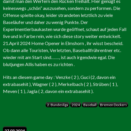
damit man den Werfern den Rücken freihält. Hier genügt es
keineswegs „schön“ auszusehen, sondern zu performen. Die
Offense spielte okay, leider strandeten letztlich zu viele
Baseläufer und daher zu wenig Punkte. Der
Experimentierbaukasten wurde geöffnet, schaut auf jeden Fall
live und in Farbe rein, wie sich diese story weiter entwickelt.
21.April 2024 Home Opener in Elmshorn , ihr wisst bescheid.
Ob dann alle Touristen, Verletzten, Baseballfrührentner etc.
wieder mit am Start sind……., ist auch irgendwie egal. Die
blutjungen Allis haben es zu richten .
Hits an diesem game day : Venzke ( 2 ), Guci (2, davon ein
extrabasehit ), Wagner ( 2 ), Merkelbach ( 2 ), Strüben ( 1 ),
Meven ( 1 ), Jagla ( 2, davon ein extrabasehit ).
2. Bundesliga
2024
Baseball
Bremen Dockers
27.03.2024