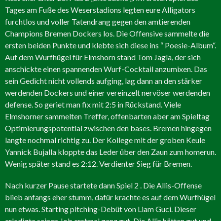
Tages am Fuße des Weserstadions legten eure Alligators
furchtlos und voller Tatendrang gegen den amtierenden
Champions Bremen Dockers los. Die Offensive sammelte die
ersten beiden Punkte und klebte sich diese ins “ Poesie-Album“.
Auf dem Wurfhügel für Elmshorn stand Tom Jagla, der sich
anschickte einen spannenden Wurf-Cocktail anzumixen. Das
sein Gedicht nicht vollends aufging, lag dann an den stärker
werdenden Dockers und einer vereinzelt nervöser werdenden
defense. So geriet man fix mit 2:5 in Rückstand. Viele
Elmshorner sammelten Treffer, offenbarten aber am Spieltag
Optimierungspotential zwischen den bases. Bremen hingegen
langte nochmal richtig zu. Der Kollege mit der groben Keule
Yannick Bujalla kloppte das Leder über den Zaun zum homerun.
Wenig später stand es 2:12. Verdienter Sieg für Bremen.
Nach kurzer Pause startete dann Spiel 2 . Die Allis-Offense
blieb anfangs eher stumm, dafür krachte es auf dem Wurfhügel
nun etwas. Starting pitching-Debüt von Liam Guci. Dieser
erledigte seinen Job erstmal ganz gut. Die Allis hätten gut und