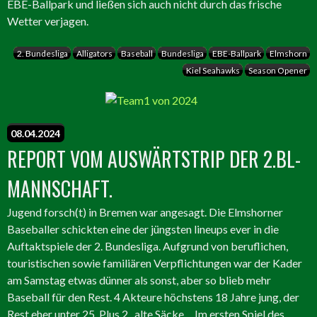
EBE-Ballpark und ließen sich auch nicht durch das frische
Wetter verjagen.
2. Bundesliga
Alligators
Baseball
Bundesliga
EBE-Ballpark
Elmshorn
Kiel Seahawks
Season Opener
08.04.2024
REPORT VOM AUSWÄRTSTRIP DER 2.BL-
MANNSCHAFT.
Jugend forsch(t) in Bremen war angesagt. Die Elmshorner
Baseballer schickten eine der jüngsten lineups ever in die
Auftaktspiele der 2. Bundesliga. Aufgrund von beruflichen,
touristischen sowie familiären Verpflichtungen war der Kader
am Samstag etwas dünner als sonst, aber so blieb mehr
Baseball für den Rest. 4 Akteure höchstens 18 Jahre jung, der
Rest eher unter 25. Plus 2 „alte Säcke „. Im ersten Spiel des