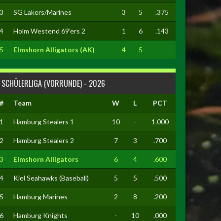
3
SG Lakers/Marines
3
5
.375
4
Holm Westend 69'ers 2
1
6
.143
5
Elmshorn Alligators (AK)
4
5
SCHÜLERLIGA (VORRUNDE) - 2026
#
Team
W
L
PCT
1
Hamburg Stealers 1
10
-
1.000
2
Hamburg Stealers 2
7
3
.700
3
Elmshorn Alligators
6
4
.600
4
Kiel Seahawks (Baseball)
5
5
.500
5
Hamburg Marines
2
8
.200
6
Hamburg Knights
-
10
.000