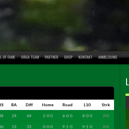
L OF FAME
ORGA TEAM
PARTNER
SHOP
KONTAKT
ANMELDUNG
RS
RA
Diff
Home
Road
L10
Strk
88
24
64
2-0-0
6-0-0
8-0-0
W8
86
53
33
0-0-0
9-1-0
9-1-0
W4