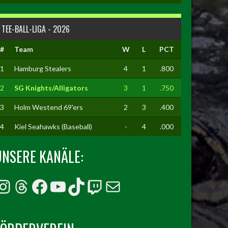
TEE-BALL-LIGA - 2026
#
Team
W
L
PCT
1
Hamburg Stealers
4
1
.800
2
SG Knights/Alligators
3
1
.750
3
Holm Westend 69'ers
2
3
.400
4
Kiel Seahawks (Baseball)
-
4
.000
UNSERE KANÄLE:
Instagram
Threads
Facebook
YouTube
TikTok
Twitch
E-Mail