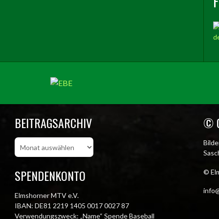
BEITRAGSARCHIV
© 
Beitragsarchiv
Bild
Sasch
SPENDENKONTO
© El
info@
Elmshorner MTV e.V.
IBAN: DE81 2219 1405 0017 0027 87
Verwendungszweck: „Name“ Spende Baseball