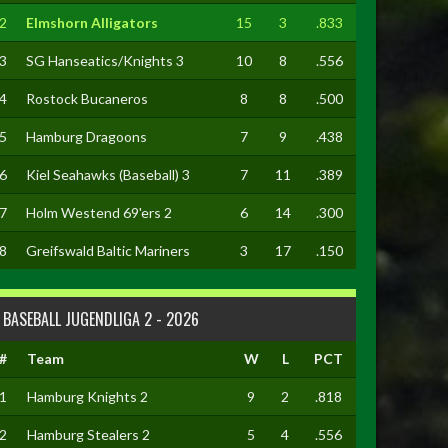
2
Elmshorn Alligators
15
3
.833
3
SG Hanseatics/Knights 3
10
8
.556
4
Rostock Bucaneros
8
8
.500
5
Hamburg Dragoons
7
9
.438
6
Kiel Seahawks (Baseball) 3
7
11
.389
7
Holm Westend 69'ers 2
6
14
.300
8
Greifswald Baltic Mariners
3
17
.150
BASEBALL JUGENDLIGA 2 - 2026
#
Team
W
L
PCT
1
Hamburg Knights 2
9
2
.818
2
Hamburg Stealers 2
5
4
.556