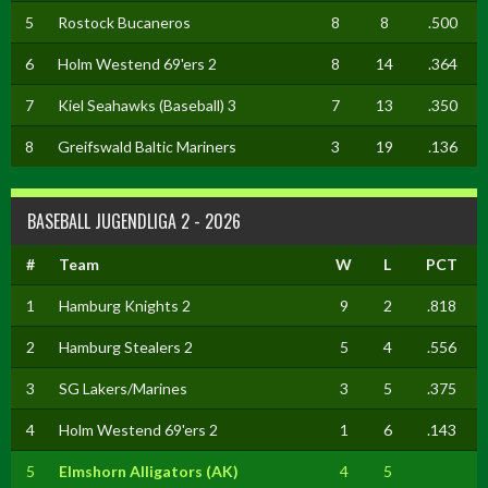
5
Rostock Bucaneros
8
8
.500
6
Holm Westend 69'ers 2
8
14
.364
7
Kiel Seahawks (Baseball) 3
7
13
.350
8
Greifswald Baltic Mariners
3
19
.136
BASEBALL JUGENDLIGA 2 - 2026
#
Team
W
L
PCT
1
Hamburg Knights 2
9
2
.818
2
Hamburg Stealers 2
5
4
.556
3
SG Lakers/Marines
3
5
.375
4
Holm Westend 69'ers 2
1
6
.143
5
Elmshorn Alligators (AK)
4
5