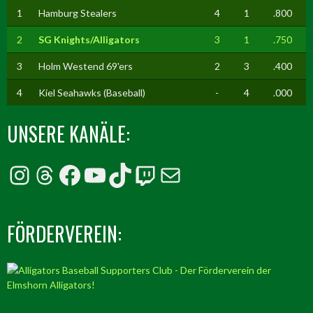
1
Hamburg Stealers
4
1
.800
2
SG Knights/Alligators
3
1
.750
3
Holm Westend 69'ers
2
3
.400
4
Kiel Seahawks (Baseball)
-
4
.000
UNSERE KANÄLE:
Instagram
Threads
Facebook
YouTube
TikTok
Twitch
E-Mail
FÖRDERVEREIN: