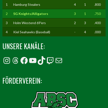
1
Hamburg Stealers
4
1
.800
2
SG Knights/Alligators
3
1
.750
3
Holm Westend 69'ers
2
3
.400
4
Kiel Seahawks (Baseball)
-
4
.000
UNSERE KANÄLE:
Instagram
Threads
Facebook
YouTube
TikTok
Twitch
E-Mail
FÖRDERVEREIN: