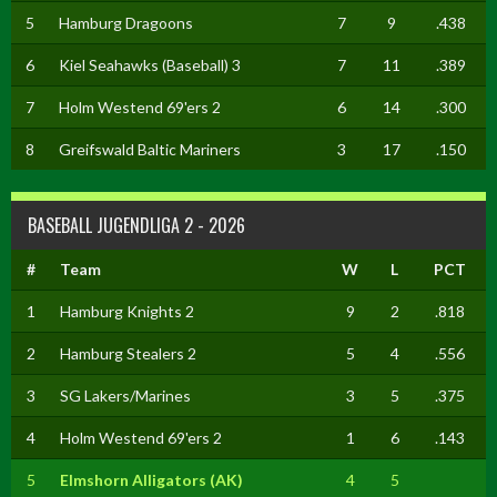
5
Hamburg Dragoons
7
9
.438
6
Kiel Seahawks (Baseball) 3
7
11
.389
7
Holm Westend 69'ers 2
6
14
.300
8
Greifswald Baltic Mariners
3
17
.150
BASEBALL JUGENDLIGA 2 - 2026
#
Team
W
L
PCT
1
Hamburg Knights 2
9
2
.818
2
Hamburg Stealers 2
5
4
.556
3
SG Lakers/Marines
3
5
.375
4
Holm Westend 69'ers 2
1
6
.143
5
Elmshorn Alligators (AK)
4
5