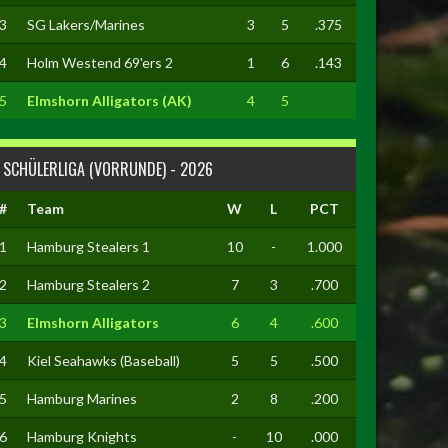
3
SG Lakers/Marines
3
5
.375
4
Holm Westend 69'ers 2
1
6
.143
5
Elmshorn Alligators (AK)
4
5
SCHÜLERLIGA (VORRUNDE) - 2026
#
Team
W
L
PCT
1
Hamburg Stealers 1
10
-
1.000
2
Hamburg Stealers 2
7
3
.700
3
Elmshorn Alligators
6
4
.600
4
Kiel Seahawks (Baseball)
5
5
.500
5
Hamburg Marines
2
8
.200
6
Hamburg Knights
-
10
.000