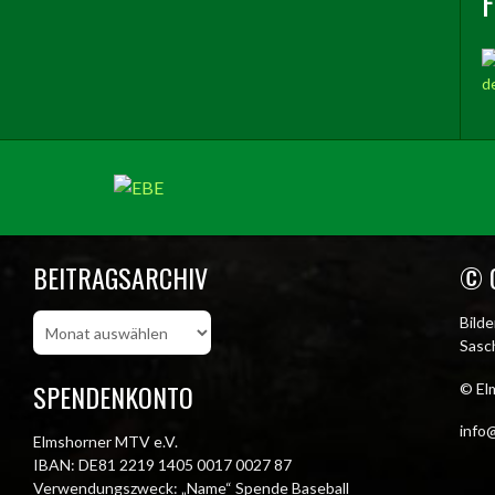
BEITRAGSARCHIV
© 
Beitragsarchiv
Bild
Sasch
SPENDENKONTO
© El
info@
Elmshorner MTV e.V.
IBAN: DE81 2219 1405 0017 0027 87
Verwendungszweck: „Name“ Spende Baseball