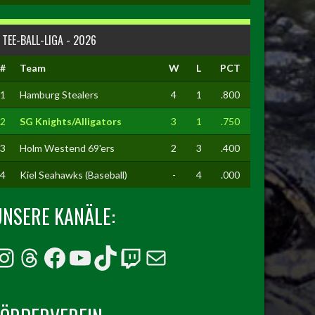
TEE-BALL-LIGA - 2026
#
Team
W
L
PCT
1
Hamburg Stealers
4
1
.800
2
SG Knights/Alligators
3
1
.750
3
Holm Westend 69'ers
2
3
.400
4
Kiel Seahawks (Baseball)
-
4
.000
UNSERE KANÄLE:
Instagram
Threads
Facebook
YouTube
TikTok
Twitch
E-Mail