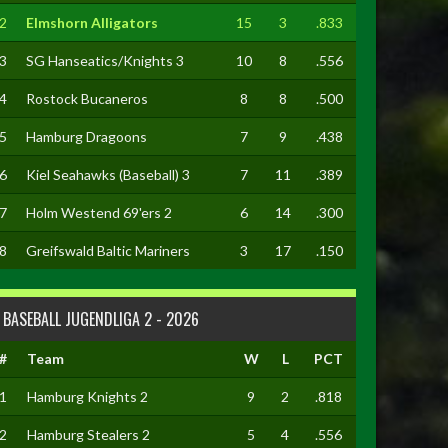
2
Elmshorn Alligators
15
3
.833
3
SG Hanseatics/Knights 3
10
8
.556
4
Rostock Bucaneros
8
8
.500
5
Hamburg Dragoons
7
9
.438
6
Kiel Seahawks (Baseball) 3
7
11
.389
7
Holm Westend 69'ers 2
6
14
.300
8
Greifswald Baltic Mariners
3
17
.150
BASEBALL JUGENDLIGA 2 - 2026
#
Team
W
L
PCT
1
Hamburg Knights 2
9
2
.818
2
Hamburg Stealers 2
5
4
.556