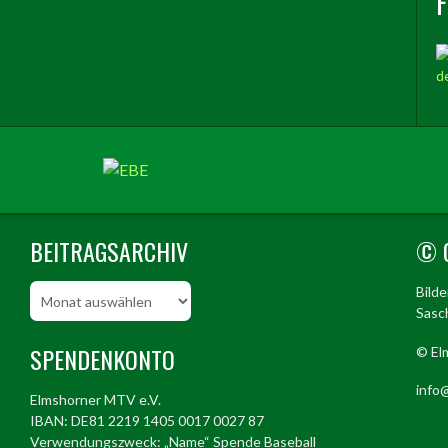
BEITRAGSARCHIV
© 
Beitragsarchiv
Bild
Sasch
SPENDENKONTO
© El
info@
Elmshorner MTV e.V.
IBAN: DE81 2219 1405 0017 0027 87
Verwendungszweck: „Name“ Spende Baseball