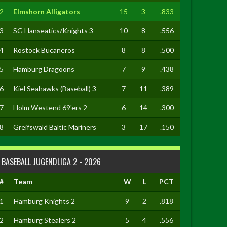
2
Elmshorn Alligators
15
3
.833
3
SG Hanseatics/Knights 3
10
8
.556
4
Rostock Bucaneros
8
8
.500
5
Hamburg Dragoons
7
9
.438
6
Kiel Seahawks (Baseball) 3
7
11
.389
7
Holm Westend 69'ers 2
6
14
.300
8
Greifswald Baltic Mariners
3
17
.150
BASEBALL JUGENDLIGA 2 - 2026
#
Team
W
L
PCT
1
Hamburg Knights 2
9
2
.818
2
Hamburg Stealers 2
5
4
.556