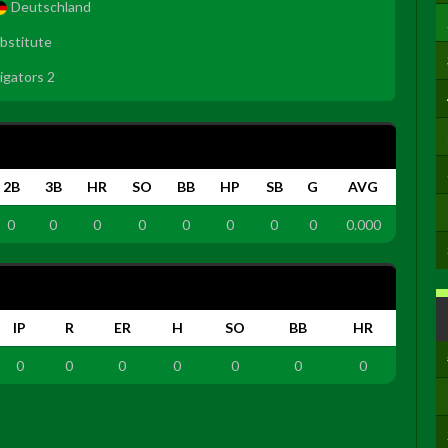
Deutschland
bstitute
ligators 2
2B
3B
HR
SO
BB
HP
SB
G
AVG
0
0
0
0
0
0
0
0
0.000
IP
R
ER
H
SO
BB
HR
0
0
0
0
0
0
0