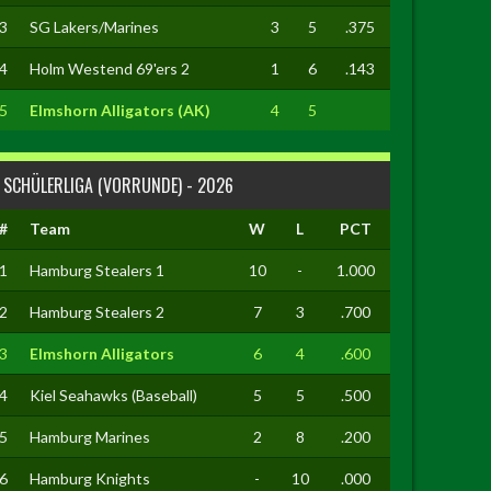
3
SG Lakers/Marines
3
5
.375
4
Holm Westend 69'ers 2
1
6
.143
5
Elmshorn Alligators (AK)
4
5
SCHÜLERLIGA (VORRUNDE) - 2026
#
Team
W
L
PCT
1
Hamburg Stealers 1
10
-
1.000
2
Hamburg Stealers 2
7
3
.700
3
Elmshorn Alligators
6
4
.600
4
Kiel Seahawks (Baseball)
5
5
.500
5
Hamburg Marines
2
8
.200
6
Hamburg Knights
-
10
.000