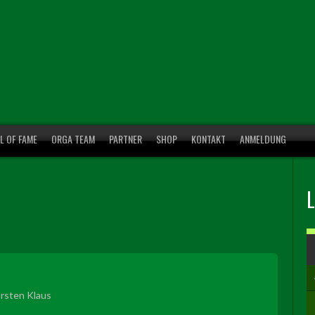
L OF FAME
ORGA TEAM
PARTNER
SHOP
KONTAKT
ANMELDUNG
rsten Klaus