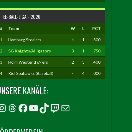
TEE-BALL-LIGA - 2026
#
Team
W
L
PCT
1
Hamburg Stealers
4
1
.800
2
SG Knights/Alligators
3
1
.750
3
Holm Westend 69'ers
2
3
.400
4
Kiel Seahawks (Baseball)
-
4
.000
UNSERE KANÄLE:
Instagram
Threads
Facebook
YouTube
TikTok
Twitch
E-Mail