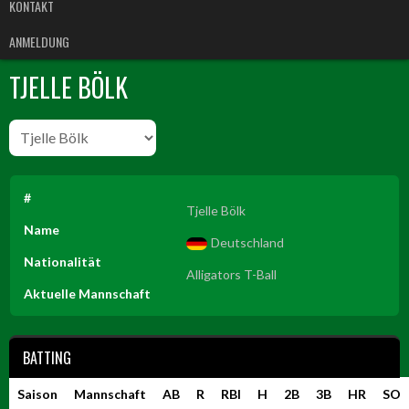
KONTAKT
ANMELDUNG
TJELLE BÖLK
#
Tjelle Bölk
Name
Deutschland
Nationalität
Alligators T-Ball
Aktuelle Mannschaft
BATTING
Saison
Mannschaft
AB
R
RBI
H
2B
3B
HR
SO