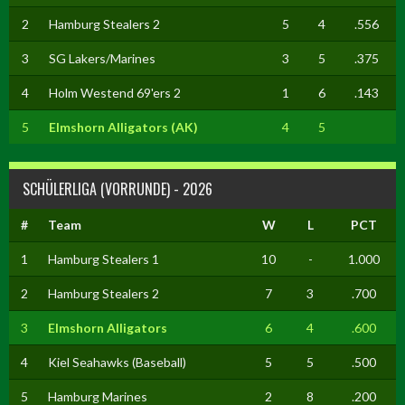
2
Hamburg Stealers 2
5
4
.556
3
SG Lakers/Marines
3
5
.375
4
Holm Westend 69'ers 2
1
6
.143
5
Elmshorn Alligators (AK)
4
5
SCHÜLERLIGA (VORRUNDE) - 2026
#
Team
W
L
PCT
1
Hamburg Stealers 1
10
-
1.000
2
Hamburg Stealers 2
7
3
.700
3
Elmshorn Alligators
6
4
.600
4
Kiel Seahawks (Baseball)
5
5
.500
5
Hamburg Marines
2
8
.200