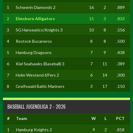
1
Schwerin Diamonds 2
16
2
.889
2
Elmshorn Alligators
15
3
.833
3
SG Hanseatics/Knights 3
10
8
.556
4
Rostock Bucaneros
8
8
.500
5
Hamburg Dragoons
7
9
.438
6
Kiel Seahawks (Baseball) 3
7
11
.389
7
Holm Westend 69'ers 2
6
14
.300
8
Greifswald Baltic Mariners
3
17
.150
BASEBALL JUGENDLIGA 2 - 2026
#
Team
W
L
PCT
1
Hamburg Knights 2
9
2
.818