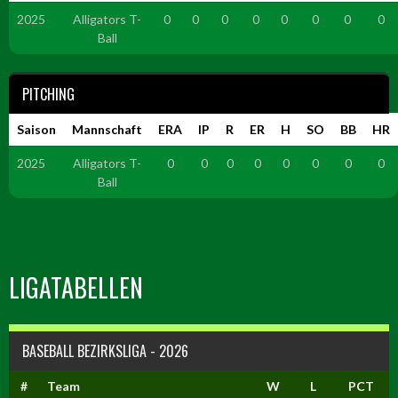
2025
Alligators T-
0
0
0
0
0
0
0
0
Ball
PITCHING
Saison
Mannschaft
ERA
IP
R
ER
H
SO
BB
HR
2025
Alligators T-
0
0
0
0
0
0
0
0
Ball
LIGATABELLEN
BASEBALL BEZIRKSLIGA - 2026
#
Team
W
L
PCT