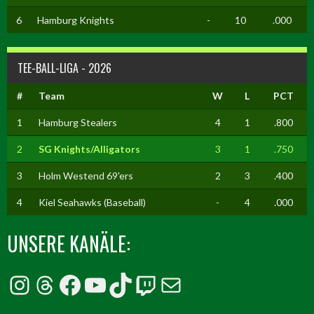
6
Hamburg Knights
-
10
.000
TEE-BALL-LIGA - 2026
#
Team
W
L
PCT
1
Hamburg Stealers
4
1
.800
2
SG Knights/Alligators
3
1
.750
3
Holm Westend 69'ers
2
3
.400
4
Kiel Seahawks (Baseball)
-
4
.000
UNSERE KANÄLE:
Instagram
Threads
Facebook
YouTube
TikTok
Twitch
E-Mail