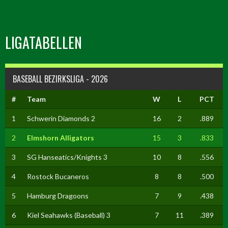
LIGATABELLEN
BASEBALL BEZIRKSLIGA - 2026
#
Team
W
L
PCT
1
Schwerin Diamonds 2
16
2
.889
2
Elmshorn Alligators
15
3
.833
3
SG Hanseatics/Knights 3
10
8
.556
4
Rostock Bucaneros
8
8
.500
5
Hamburg Dragoons
7
9
.438
6
Kiel Seahawks (Baseball) 3
7
11
.389