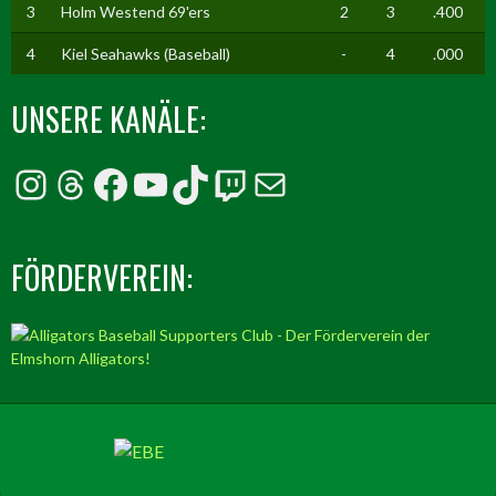
3
Holm Westend 69'ers
2
3
.400
4
Kiel Seahawks (Baseball)
-
4
.000
UNSERE KANÄLE:
Instagram
Threads
Facebook
YouTube
TikTok
Twitch
E-Mail
FÖRDERVEREIN: