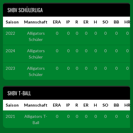
SHBV SCHÜLERLIGA
Saison
Mannschaft
ERA
IP
R
ER
H
SO
BB
HR
2022
Alligators
0
0
0
0
0
0
0
0
Schüler
2024
Alligators
0
0
0
0
0
0
0
0
Schüler
2023
Alligators
0
0
0
0
0
0
0
0
Schüler
SHBV T-BALL
Saison
Mannschaft
ERA
IP
R
ER
H
SO
BB
HR
2021
Alligators T-
0
0
0
0
0
0
0
0
Ball