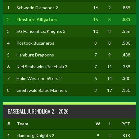
1
Schwerin Diamonds 2
16
2
.889
2
Elmshorn Alligators
15
3
.833
3
SG Hanseatics/Knights 3
10
8
.556
4
Rostock Bucaneros
8
8
.500
5
Hamburg Dragoons
7
9
.438
6
Kiel Seahawks (Baseball) 3
7
11
.389
7
Holm Westend 69'ers 2
6
14
.300
8
Greifswald Baltic Mariners
3
17
.150
BASEBALL JUGENDLIGA 2 - 2026
#
Team
W
L
PCT
1
Hamburg Knights 2
9
2
.818