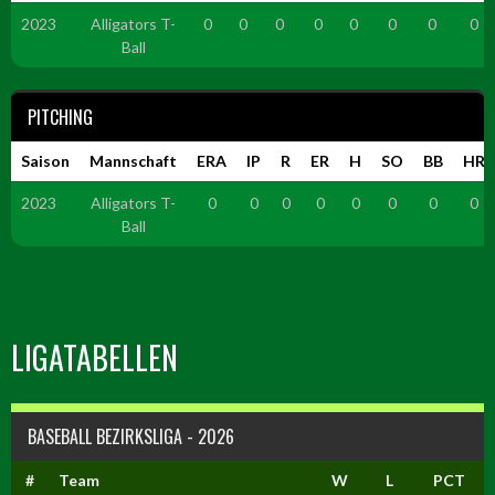
2023
Alligators T-
0
0
0
0
0
0
0
0
Ball
PITCHING
Saison
Mannschaft
ERA
IP
R
ER
H
SO
BB
HR
2023
Alligators T-
0
0
0
0
0
0
0
0
Ball
LIGATABELLEN
BASEBALL BEZIRKSLIGA - 2026
#
Team
W
L
PCT