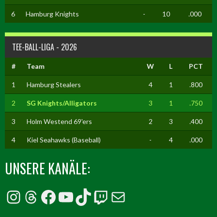
6
Hamburg Knights
-
10
.000
TEE-BALL-LIGA - 2026
#
Team
W
L
PCT
1
Hamburg Stealers
4
1
.800
2
SG Knights/Alligators
3
1
.750
3
Holm Westend 69'ers
2
3
.400
4
Kiel Seahawks (Baseball)
-
4
.000
UNSERE KANÄLE:
Instagram
Threads
Facebook
YouTube
TikTok
Twitch
E-Mail