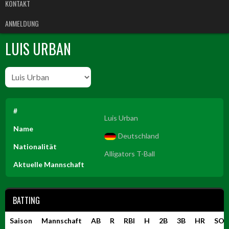
KONTAKT
ANMELDUNG
LUIS URBAN
#
Luis Urban
Name
Deutschland
Nationalität
Alligators T-Ball
Aktuelle Mannschaft
BATTING
Saison
Mannschaft
AB
R
RBI
H
2B
3B
HR
SO