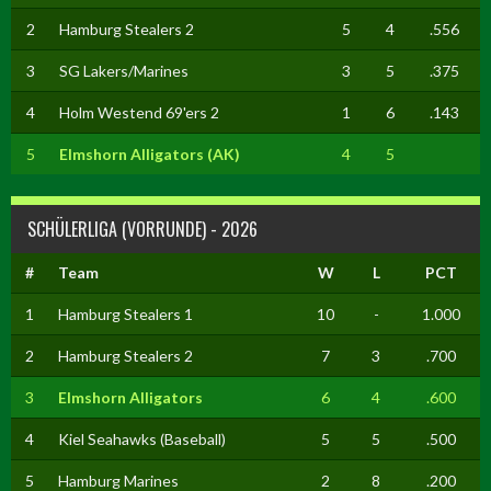
2
Hamburg Stealers 2
5
4
.556
3
SG Lakers/Marines
3
5
.375
4
Holm Westend 69'ers 2
1
6
.143
5
Elmshorn Alligators (AK)
4
5
SCHÜLERLIGA (VORRUNDE) - 2026
#
Team
W
L
PCT
1
Hamburg Stealers 1
10
-
1.000
2
Hamburg Stealers 2
7
3
.700
3
Elmshorn Alligators
6
4
.600
4
Kiel Seahawks (Baseball)
5
5
.500
5
Hamburg Marines
2
8
.200