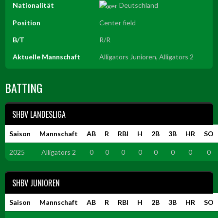
Nationalität
Deutschland
Position
Center field
B/T
R/R
Aktuelle Mannschaft
Alligators Junioren, Alligators 2
BATTING
SHBV LANDESLIGA
Saison
Mannschaft
AB
R
RBI
H
2B
3B
HR
SO
2025
Alligators 2
0
0
0
0
0
0
0
0
SHBV JUNIOREN
Saison
Mannschaft
AB
R
RBI
H
2B
3B
HR
SO