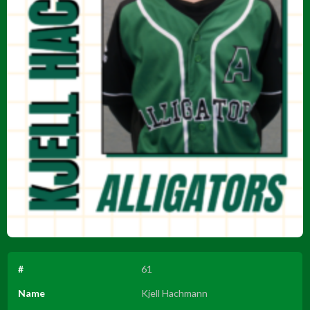
#
61
Name
Kjell Hachmann