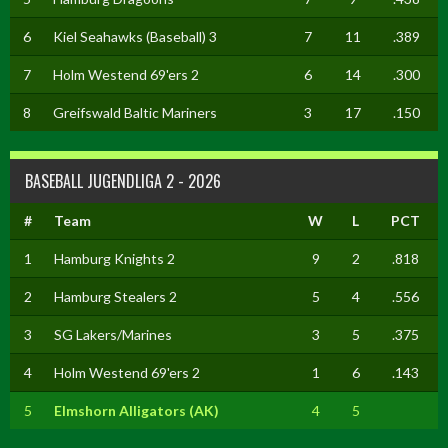
6
Kiel Seahawks (Baseball) 3
7
11
.389
7
Holm Westend 69'ers 2
6
14
.300
8
Greifswald Baltic Mariners
3
17
.150
BASEBALL JUGENDLIGA 2 - 2026
#
Team
W
L
PCT
1
Hamburg Knights 2
9
2
.818
2
Hamburg Stealers 2
5
4
.556
3
SG Lakers/Marines
3
5
.375
4
Holm Westend 69'ers 2
1
6
.143
5
Elmshorn Alligators (AK)
4
5