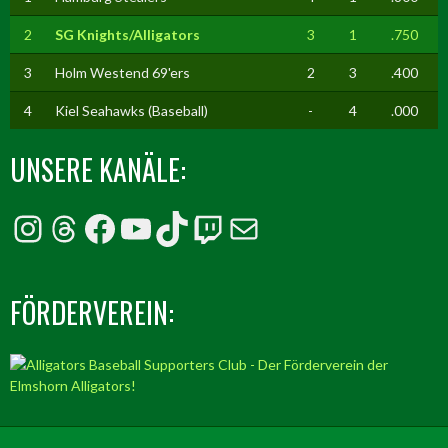
2
SG Knights/Alligators
3
1
.750
3
Holm Westend 69'ers
2
3
.400
4
Kiel Seahawks (Baseball)
-
4
.000
UNSERE KANÄLE:
Instagram
Threads
Facebook
YouTube
TikTok
Twitch
E-Mail
FÖRDERVEREIN: