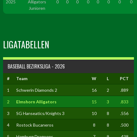
2025
Alligators
0
0
0
0
0
0
0
0
Junioren
LIGATABELLEN
BASEBALL BEZIRKSLIGA - 2026
#
Team
W
L
PCT
1
Schwerin Diamonds 2
16
2
.889
2
Elmshorn Alligators
15
3
.833
3
SG Hanseatics/Knights 3
10
8
.556
4
Rostock Bucaneros
8
8
.500
5
Hamburg Dragoons
7
9
.438