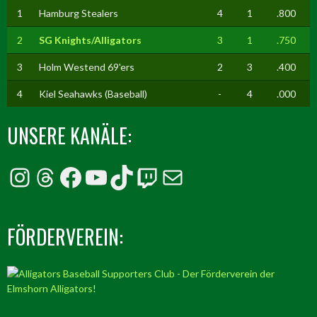
1
Hamburg Stealers
4
1
.800
2
SG Knights/Alligators
3
1
.750
3
Holm Westend 69'ers
2
3
.400
4
Kiel Seahawks (Baseball)
-
4
.000
UNSERE KANÄLE:
Instagram
Threads
Facebook
YouTube
TikTok
Twitch
E-Mail
FÖRDERVEREIN: