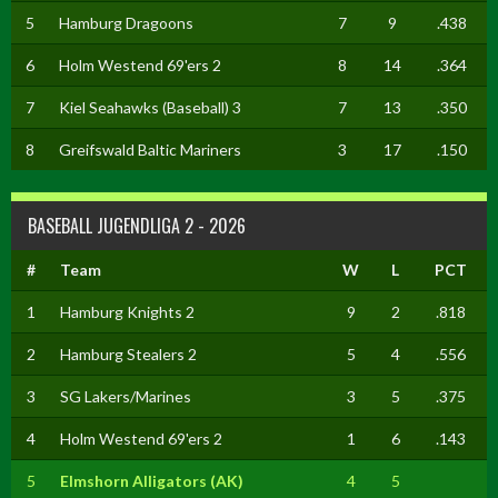
5
Hamburg Dragoons
7
9
.438
6
Holm Westend 69'ers 2
8
14
.364
7
Kiel Seahawks (Baseball) 3
7
13
.350
8
Greifswald Baltic Mariners
3
17
.150
BASEBALL JUGENDLIGA 2 - 2026
#
Team
W
L
PCT
1
Hamburg Knights 2
9
2
.818
2
Hamburg Stealers 2
5
4
.556
3
SG Lakers/Marines
3
5
.375
4
Holm Westend 69'ers 2
1
6
.143
5
Elmshorn Alligators (AK)
4
5