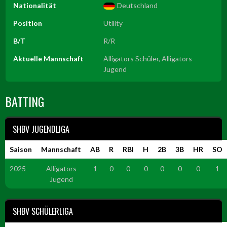
Nationalität
Deutschland
Position
Utility
B/T
R/R
Aktuelle Mannschaft
Alligators Schüler, Alligators
Jugend
BATTING
SHBV JUGENDLIGA
Saison
Mannschaft
AB
R
RBI
H
2B
3B
HR
SO
2025
Alligators
1
0
0
0
0
0
0
1
Jugend
SHBV SCHÜLERLIGA