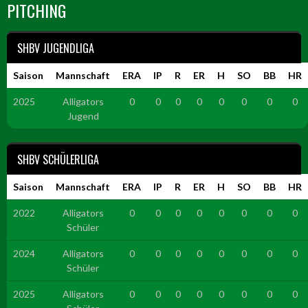
PITCHING
SHBV JUGENDLIGA
Saison
Mannschaft
ERA
IP
R
ER
H
SO
BB
HR
2025
Alligators
0
0
0
0
0
0
0
0
Jugend
SHBV SCHÜLERLIGA
Saison
Mannschaft
ERA
IP
R
ER
H
SO
BB
HR
2022
Alligators
0
0
0
0
0
0
0
0
Schüler
2024
Alligators
0
0
0
0
0
0
0
0
Schüler
2025
Alligators
0
0
0
0
0
0
0
0