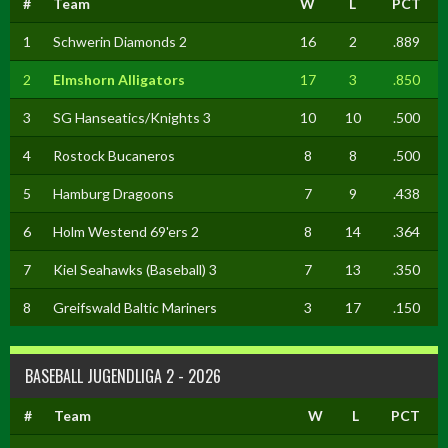
#
Team
W
L
PCT
1
Schwerin Diamonds 2
16
2
.889
2
Elmshorn Alligators
17
3
.850
3
SG Hanseatics/Knights 3
10
10
.500
4
Rostock Bucaneros
8
8
.500
5
Hamburg Dragoons
7
9
.438
6
Holm Westend 69'ers 2
8
14
.364
7
Kiel Seahawks (Baseball) 3
7
13
.350
8
Greifswald Baltic Mariners
3
17
.150
BASEBALL JUGENDLIGA 2 - 2026
#
Team
W
L
PCT