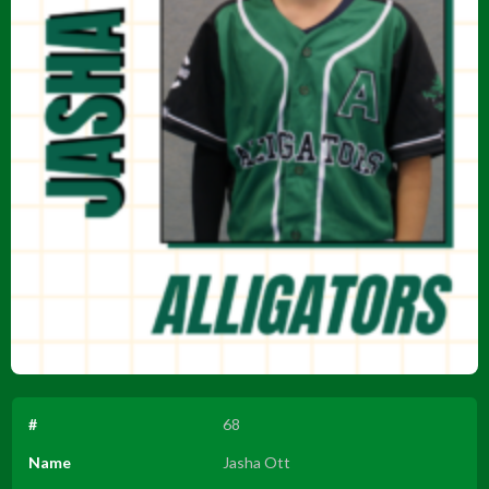
#
68
Name
Jasha Ott