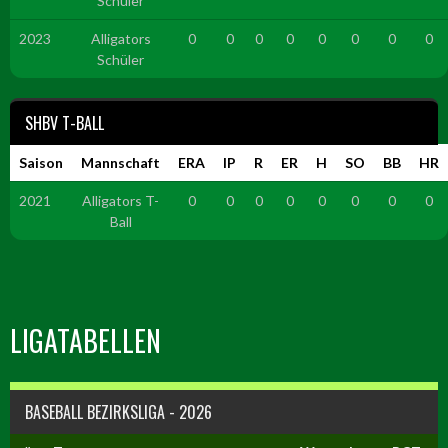
Schüler
2023
Alligators
0
0
0
0
0
0
0
0
Schüler
SHBV T-BALL
Saison
Mannschaft
ERA
IP
R
ER
H
SO
BB
HR
2021
Alligators T-
0
0
0
0
0
0
0
0
Ball
LIGATABELLEN
BASEBALL BEZIRKSLIGA - 2026