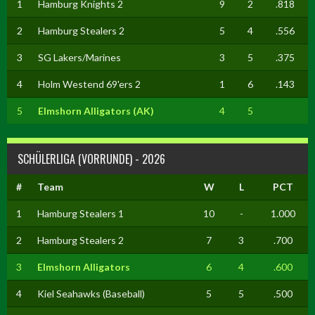
1
Hamburg Knights 2
9
2
.818
2
Hamburg Stealers 2
5
4
.556
3
SG Lakers/Marines
3
5
.375
4
Holm Westend 69'ers 2
1
6
.143
5
Elmshorn Alligators (AK)
4
5
SCHÜLERLIGA (VORRUNDE) - 2026
#
Team
W
L
PCT
1
Hamburg Stealers 1
10
-
1.000
2
Hamburg Stealers 2
7
3
.700
3
Elmshorn Alligators
6
4
.600
4
Kiel Seahawks (Baseball)
5
5
.500