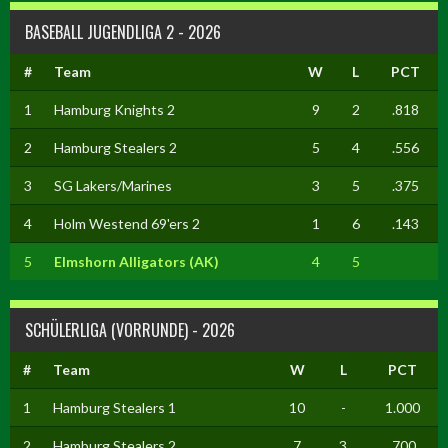
BASEBALL JUGENDLIGA 2 - 2026
#
Team
W
L
PCT
1
Hamburg Knights 2
9
2
.818
2
Hamburg Stealers 2
5
4
.556
3
SG Lakers/Marines
3
5
.375
4
Holm Westend 69'ers 2
1
6
.143
5
Elmshorn Alligators (AK)
4
5
SCHÜLERLIGA (VORRUNDE) - 2026
#
Team
W
L
PCT
1
Hamburg Stealers 1
10
-
1.000
2
Hamburg Stealers 2
7
3
.700