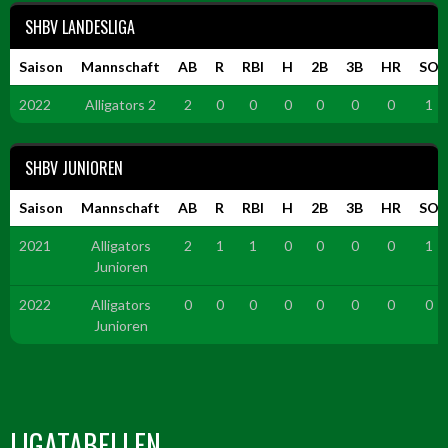
SHBV LANDESLIGA
Saison
Mannschaft
AB
R
RBI
H
2B
3B
HR
SO
2022
Alligators 2
2
0
0
0
0
0
0
1
SHBV JUNIOREN
Saison
Mannschaft
AB
R
RBI
H
2B
3B
HR
SO
2021
Alligators
2
1
1
0
0
0
0
1
Junioren
2022
Alligators
0
0
0
0
0
0
0
0
Junioren
LIGATABELLEN