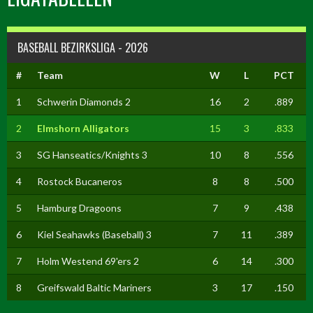
BASEBALL BEZIRKSLIGA - 2026
#
Team
W
L
PCT
1
Schwerin Diamonds 2
16
2
.889
2
Elmshorn Alligators
15
3
.833
3
SG Hanseatics/Knights 3
10
8
.556
4
Rostock Bucaneros
8
8
.500
5
Hamburg Dragoons
7
9
.438
6
Kiel Seahawks (Baseball) 3
7
11
.389
7
Holm Westend 69'ers 2
6
14
.300
8
Greifswald Baltic Mariners
3
17
.150