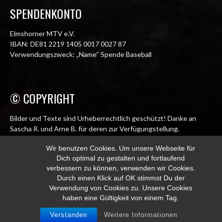
SPENDENKONTO
Elmshorner MTV e.V.
IBAN: DE81 2219 1405 0017 0027 87
Verwendungszweck: „Name“ Spende Baseball
© COPYRIGHT
Bilder und Texte sind Urheberrechtlich geschützt! Danke an
Sascha R. und Arne B. für deren zur Verfügungstellung.
© Elmshorn Alligators 1998 – 2026
Wir benutzen Cookies. Um unsere Webseite für
Dich optimal zu gestalten und fortlaufend
info@alligators.de
verbessern zu können, verwenden wir Cookies.
Durch einen Klick auf OK stimmst Du der
Verwendung von Cookies zu. Unsere Cookies
haben eine Gültigkeit von einem Tag.
© 2026 ELMSHORN ALLIGATORS
Verstanden
Weitere Informationen