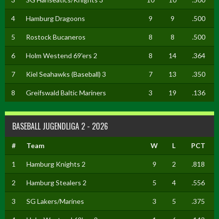
4
Hamburg Dragoons
9
9
.500
5
Rostock Bucaneros
8
8
.500
6
Holm Westend 69'ers 2
8
14
.364
7
Kiel Seahawks (Baseball) 3
7
13
.350
8
Greifswald Baltic Mariners
3
19
.136
BASEBALL JUGENDLIGA 2 - 2026
#
Team
W
L
PCT
1
Hamburg Knights 2
9
2
.818
2
Hamburg Stealers 2
5
4
.556
3
SG Lakers/Marines
3
5
.375