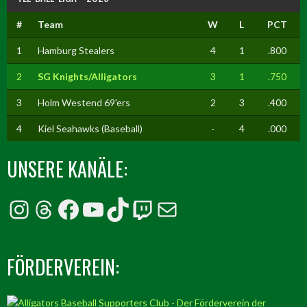
#
Team
W
L
PCT
1
Hamburg Stealers
4
1
.800
2
SG Knights/Alligators
3
1
.750
3
Holm Westend 69'ers
2
3
.400
4
Kiel Seahawks (Baseball)
-
4
.000
UNSERE KANÄLE:
Instagram
Threads
Facebook
YouTube
TikTok
Twitch
E-Mail
FÖRDERVEREIN: