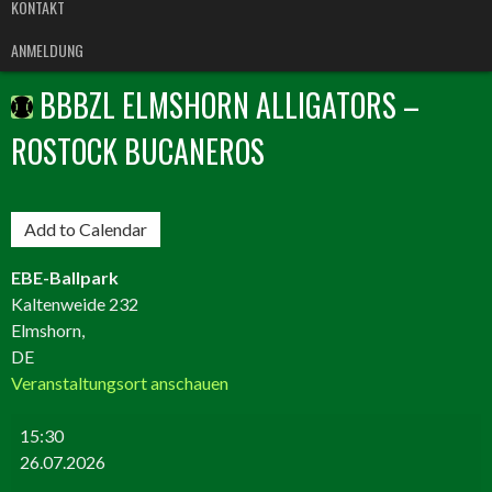
KONTAKT
ANMELDUNG
BBBZL ELMSHORN ALLIGATORS –
ROSTOCK BUCANEROS
BBBZL
Add to Calendar
Elmshorn
Alligators
EBE-Ballpark
–
Kaltenweide 232
Rostock
Elmshorn
,
Bucaneros
DE
Veranstaltungsort anschauen
15:30
26.07.2026