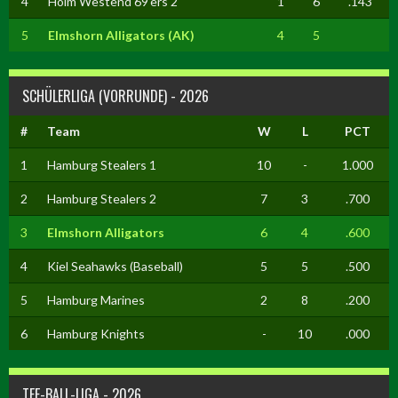
4
Holm Westend 69'ers 2
1
6
.143
5
Elmshorn Alligators (AK)
4
5
SCHÜLERLIGA (VORRUNDE) - 2026
#
Team
W
L
PCT
1
Hamburg Stealers 1
10
-
1.000
2
Hamburg Stealers 2
7
3
.700
3
Elmshorn Alligators
6
4
.600
4
Kiel Seahawks (Baseball)
5
5
.500
5
Hamburg Marines
2
8
.200
6
Hamburg Knights
-
10
.000
TEE-BALL-LIGA - 2026