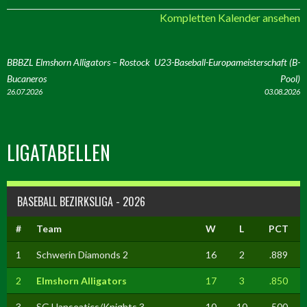
Kompletten Kalender ansehen
ARTIKEL-
BBBZL Elmshorn Alligators – Rostock
U23-Baseball-Europameisterschaft (B-
Bucaneros
Pool)
NAVIGATION
26.07.2026
03.08.2026
LIGATABELLEN
BASEBALL BEZIRKSLIGA - 2026
#
Team
W
L
PCT
1
Schwerin Diamonds 2
16
2
.889
2
Elmshorn Alligators
17
3
.850
3
SG Hanseatics/Knights 3
10
10
.500