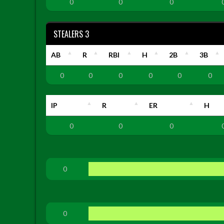
0
0
0
STEALERS 3
AB
R
RBI
H
2B
3B
0
0
0
0
0
0
IP
R
ER
H
0
0
0
0
0