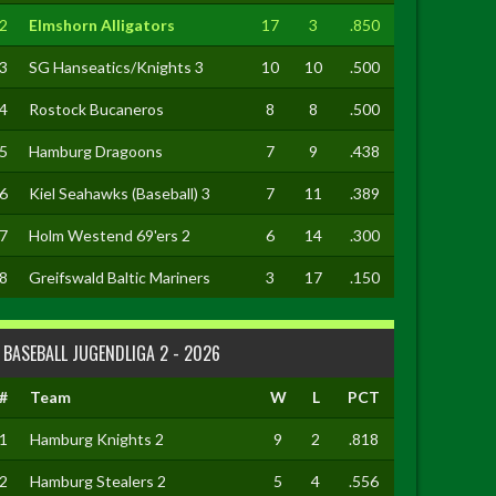
2
Elmshorn Alligators
17
3
.850
3
SG Hanseatics/Knights 3
10
10
.500
4
Rostock Bucaneros
8
8
.500
5
Hamburg Dragoons
7
9
.438
6
Kiel Seahawks (Baseball) 3
7
11
.389
7
Holm Westend 69'ers 2
6
14
.300
8
Greifswald Baltic Mariners
3
17
.150
BASEBALL JUGENDLIGA 2 - 2026
#
Team
W
L
PCT
1
Hamburg Knights 2
9
2
.818
2
Hamburg Stealers 2
5
4
.556