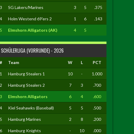
3
SG Lakers/Marines
3
5
.375
4
Holm Westend 69'ers 2
1
6
.143
5
Elmshorn Alligators (AK)
4
5
SCHÜLERLIGA (VORRUNDE) - 2026
#
Team
W
L
PCT
1
Hamburg Stealers 1
10
-
1.000
2
Hamburg Stealers 2
7
3
.700
3
Elmshorn Alligators
6
4
.600
4
Kiel Seahawks (Baseball)
5
5
.500
5
Hamburg Marines
2
8
.200
6
Hamburg Knights
-
10
.000