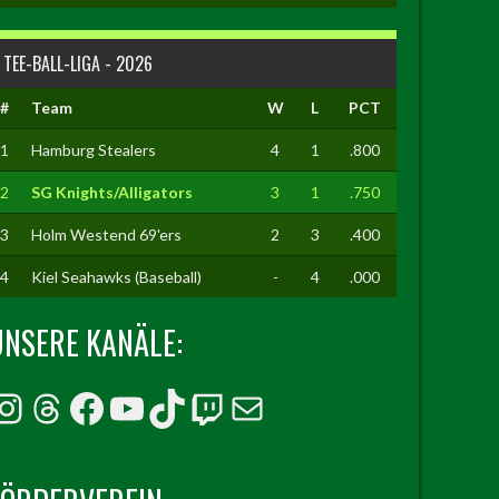
TEE-BALL-LIGA - 2026
#
Team
W
L
PCT
1
Hamburg Stealers
4
1
.800
2
SG Knights/Alligators
3
1
.750
3
Holm Westend 69'ers
2
3
.400
4
Kiel Seahawks (Baseball)
-
4
.000
UNSERE KANÄLE:
Instagram
Threads
Facebook
YouTube
TikTok
Twitch
E-Mail