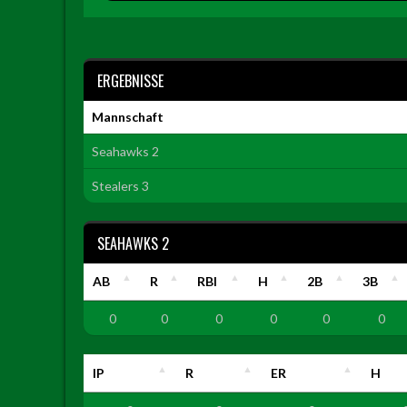
ERGEBNISSE
Mannschaft
Seahawks 2
Stealers 3
SEAHAWKS 2
AB
R
RBI
H
2B
3B
0
0
0
0
0
0
IP
R
ER
H