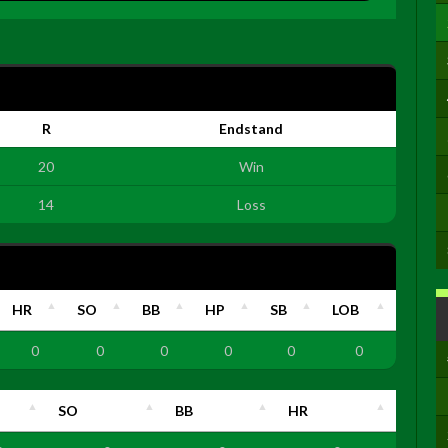
R
Endstand
20
Win
14
Loss
HR
SO
BB
HP
SB
LOB
0
0
0
0
0
0
SO
BB
HR