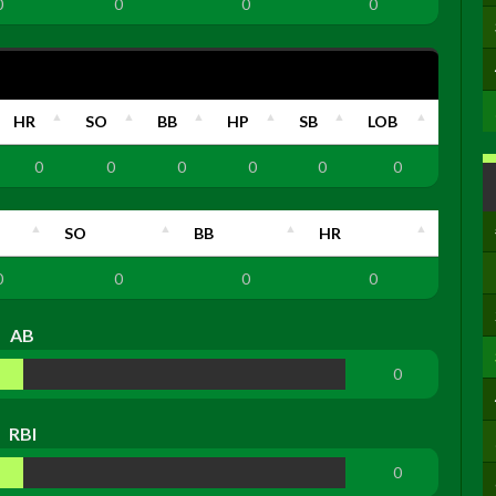
0
0
0
0
HR
SO
BB
HP
SB
LOB
0
0
0
0
0
0
SO
BB
HR
0
0
0
0
AB
0
RBI
0