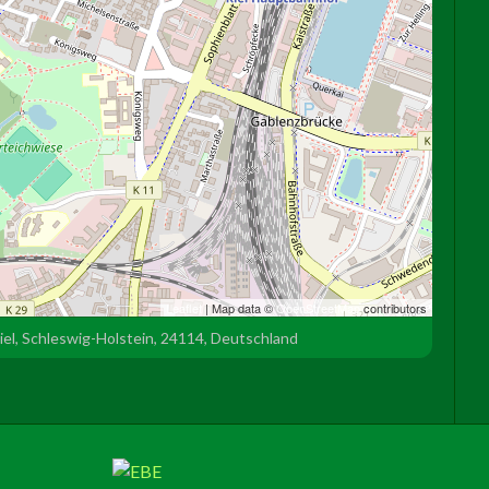
Leaflet
| Map data ©
OpenStreetMap
contributors
iel, Schleswig-Holstein, 24114, Deutschland