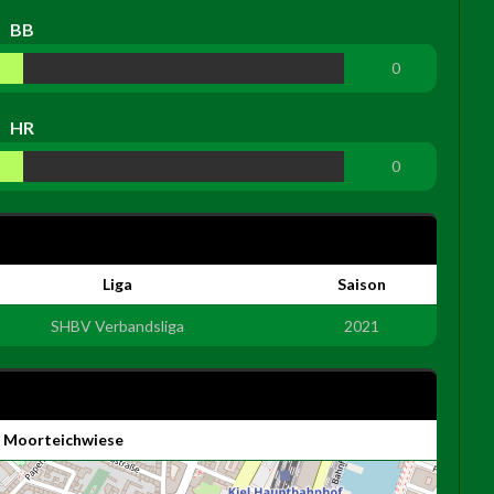
BB
0
HR
0
Liga
Saison
SHBV Verbandsliga
2021
z Moorteichwiese