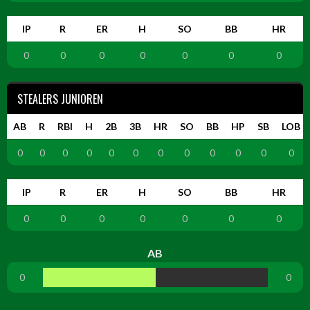
IP
R
ER
H
SO
BB
HR
0
0
0
0
0
0
0
STEALERS JUNIOREN
AB
R
RBI
H
2B
3B
HR
SO
BB
HP
SB
LOB
0
0
0
0
0
0
0
0
0
0
0
0
IP
R
ER
H
SO
BB
HR
0
0
0
0
0
0
0
AB
0
0