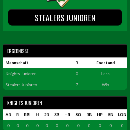
STEALERS JUNIOREN
ERGEBNISSE
Mannschaft
R
Endstand
Knights Junioren
0
Loss
Stealers Junioren
7
Win
KNIGHTS JUNIOREN
AB
R
RBI
H
2B
3B
HR
SO
BB
HP
SB
LOB
0
0
0
0
0
0
0
0
0
0
0
0