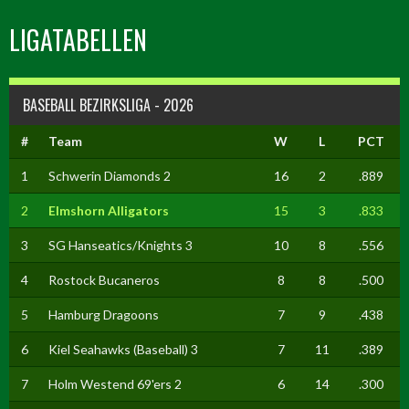
LIGATABELLEN
BASEBALL BEZIRKSLIGA - 2026
#
Team
W
L
PCT
1
Schwerin Diamonds 2
16
2
.889
2
Elmshorn Alligators
15
3
.833
3
SG Hanseatics/Knights 3
10
8
.556
4
Rostock Bucaneros
8
8
.500
5
Hamburg Dragoons
7
9
.438
6
Kiel Seahawks (Baseball) 3
7
11
.389
7
Holm Westend 69'ers 2
6
14
.300