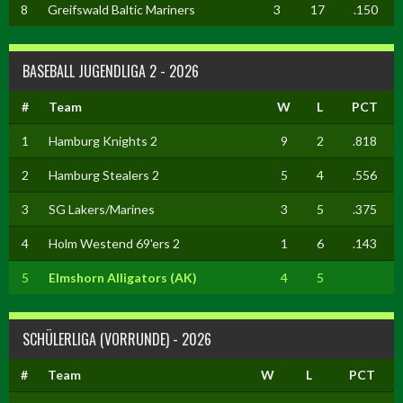
8
Greifswald Baltic Mariners
3
17
.150
BASEBALL JUGENDLIGA 2 - 2026
#
Team
W
L
PCT
1
Hamburg Knights 2
9
2
.818
2
Hamburg Stealers 2
5
4
.556
3
SG Lakers/Marines
3
5
.375
4
Holm Westend 69'ers 2
1
6
.143
5
Elmshorn Alligators (AK)
4
5
SCHÜLERLIGA (VORRUNDE) - 2026
#
Team
W
L
PCT