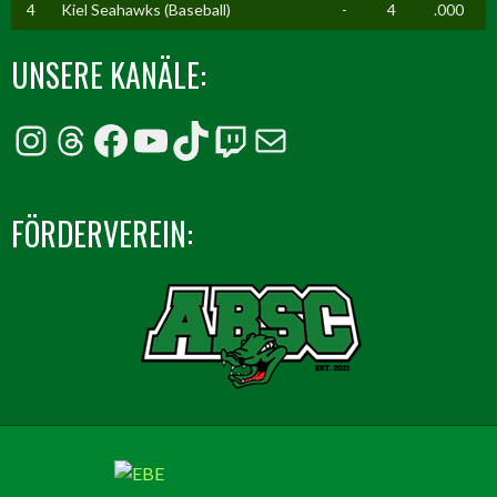
4
Kiel Seahawks (Baseball)
-
4
.000
UNSERE KANÄLE:
Instagram
Threads
Facebook
YouTube
TikTok
Twitch
E-Mail
FÖRDERVEREIN: