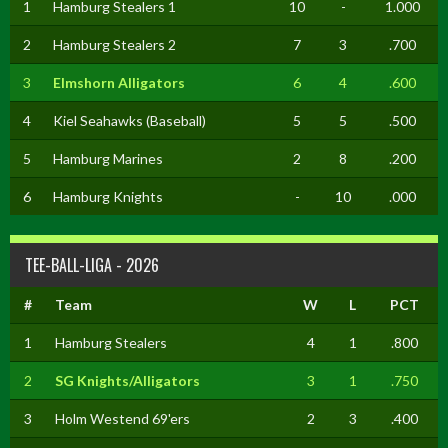
1
Hamburg Stealers 1
10
-
1.000
2
Hamburg Stealers 2
7
3
.700
3
Elmshorn Alligators
6
4
.600
4
Kiel Seahawks (Baseball)
5
5
.500
5
Hamburg Marines
2
8
.200
6
Hamburg Knights
-
10
.000
TEE-BALL-LIGA - 2026
#
Team
W
L
PCT
1
Hamburg Stealers
4
1
.800
2
SG Knights/Alligators
3
1
.750
3
Holm Westend 69'ers
2
3
.400