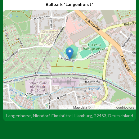
Ballpark "Langenhorst"
Leaflet
| Map data ©
OpenStreetMap
contributors
Langenhorst, Niendorf, Eimsbüttel, Hamburg, 22453, Deutschland