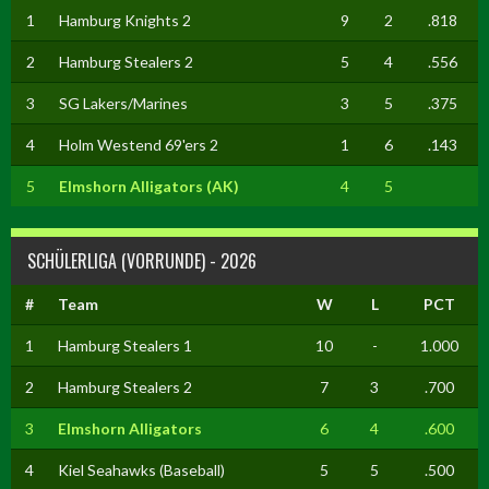
1
Hamburg Knights 2
9
2
.818
2
Hamburg Stealers 2
5
4
.556
3
SG Lakers/Marines
3
5
.375
4
Holm Westend 69'ers 2
1
6
.143
5
Elmshorn Alligators (AK)
4
5
SCHÜLERLIGA (VORRUNDE) - 2026
#
Team
W
L
PCT
1
Hamburg Stealers 1
10
-
1.000
2
Hamburg Stealers 2
7
3
.700
3
Elmshorn Alligators
6
4
.600
4
Kiel Seahawks (Baseball)
5
5
.500