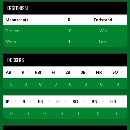
ERGEBNISSE
Mannschaft
R
Endstand
Dockers
10
Win
89ers
4
Loss
DOCKERS
AB
R
RBI
H
2B
3B
HR
SO
0
0
0
0
0
0
0
0
IP
R
ER
H
SO
BB
HR
0
0
0
0
0
0
0