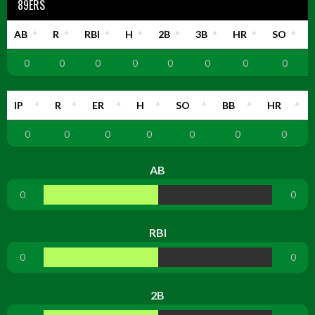
89ERS
AB
R
RBI
H
2B
3B
HR
SO
0
0
0
0
0
0
0
0
IP
R
ER
H
SO
BB
HR
0
0
0
0
0
0
0
AB
0
0
RBI
0
0
2B