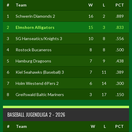
#
Team
W
L
PCT
1
Schwerin Diamonds 2
16
2
.889
2
Elmshorn Alligators
15
3
.833
3
SG Hanseatics/Knights 3
10
8
.556
4
Rostock Bucaneros
8
8
.500
5
Hamburg Dragoons
7
9
.438
6
Kiel Seahawks (Baseball) 3
7
11
.389
7
Holm Westend 69'ers 2
6
14
.300
8
Greifswald Baltic Mariners
3
17
.150
BASEBALL JUGENDLIGA 2 - 2026
#
Team
W
L
PCT