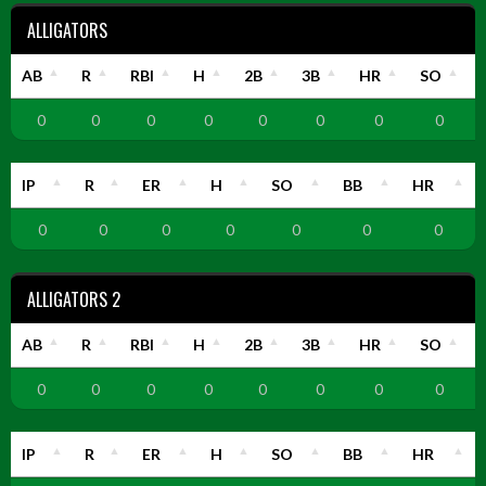
ALLIGATORS
AB
R
RBI
H
2B
3B
HR
SO
0
0
0
0
0
0
0
0
IP
R
ER
H
SO
BB
HR
0
0
0
0
0
0
0
ALLIGATORS 2
AB
R
RBI
H
2B
3B
HR
SO
0
0
0
0
0
0
0
0
IP
R
ER
H
SO
BB
HR