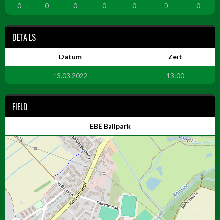
0
0
0
0
0
0
0
DETAILS
Datum
Zeit
13.03.2022
13:00
FIELD
EBE Ballpark