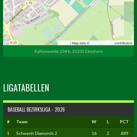
Leaflet
| Map data ©
OpenStreetMap
contributors
Kaltenweide 234 b, 25335 Elmshorn
LIGATABELLEN
BASEBALL BEZIRKSLIGA - 2026
#
Team
W
L
PCT
1
Schwerin Diamonds 2
16
2
.889