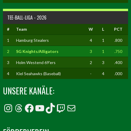
TEE-BALL-LIGA - 2026
#
Team
W
L
PCT
1
Hamburg Stealers
4
1
.800
2
SG Knights/Alligators
3
1
.750
3
Holm Westend 69'ers
2
3
.400
4
Kiel Seahawks (Baseball)
-
4
.000
UNSERE KANÄLE:
Instagram
Threads
Facebook
YouTube
TikTok
Twitch
E-Mail