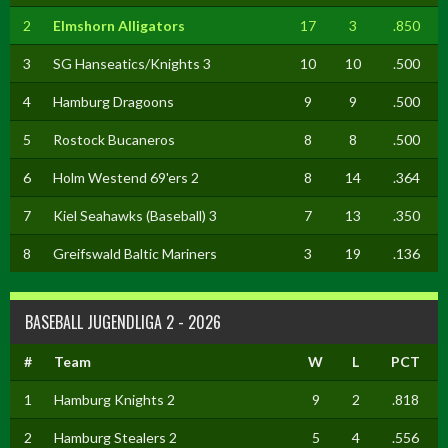
2
Elmshorn Alligators
17
3
.850
3
SG Hanseatics/Knights 3
10
10
.500
4
Hamburg Dragoons
9
9
.500
5
Rostock Bucaneros
8
8
.500
6
Holm Westend 69'ers 2
8
14
.364
7
Kiel Seahawks (Baseball) 3
7
13
.350
8
Greifswald Baltic Mariners
3
19
.136
BASEBALL JUGENDLIGA 2 - 2026
#
Team
W
L
PCT
1
Hamburg Knights 2
9
2
.818
2
Hamburg Stealers 2
5
4
.556