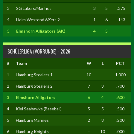
3
SG Lakers/Marines
3
5
.375
4
Holm Westend 69'ers 2
1
6
.143
5
Elmshorn Alligators (AK)
4
5
SCHÜLERLIGA (VORRUNDE) - 2026
#
Team
W
L
PCT
1
Hamburg Stealers 1
10
-
1.000
2
Hamburg Stealers 2
7
3
.700
3
Elmshorn Alligators
6
4
.600
4
Kiel Seahawks (Baseball)
5
5
.500
5
Hamburg Marines
2
8
.200
6
Hamburg Knights
-
10
.000