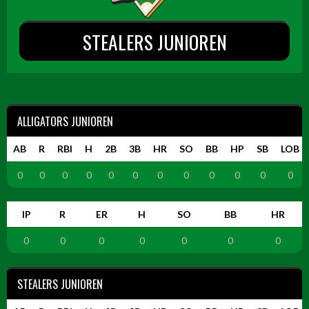
STEALERS JUNIOREN
ALLIGATORS JUNIOREN
AB
R
RBI
H
2B
3B
HR
SO
BB
HP
SB
LOB
0
0
0
0
0
0
0
0
0
0
0
0
IP
R
ER
H
SO
BB
HR
0
0
0
0
0
0
0
STEALERS JUNIOREN