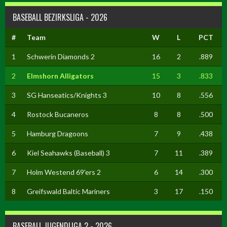
BASEBALL BEZIRKSLIGA - 2026
#
Team
W
L
PCT
1
Schwerin Diamonds 2
16
2
.889
2
Elmshorn Alligators
15
3
.833
3
SG Hanseatics/Knights 3
10
8
.556
4
Rostock Bucaneros
8
8
.500
5
Hamburg Dragoons
7
9
.438
6
Kiel Seahawks (Baseball) 3
7
11
.389
7
Holm Westend 69'ers 2
6
14
.300
8
Greifswald Baltic Mariners
3
17
.150
BASEBALL JUGENDLIGA 2 - 2026