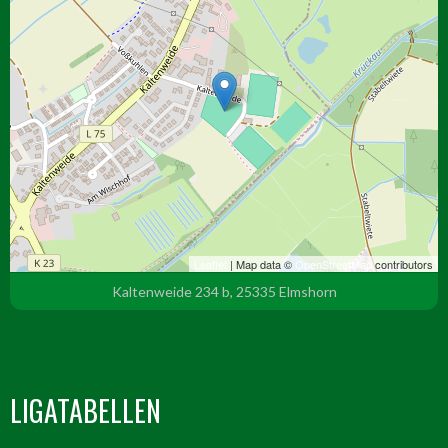
Leaflet
| Map data ©
OpenStreetMap
contributors
Kaltenweide 234 b, 25335 Elmshorn
LIGATABELLEN