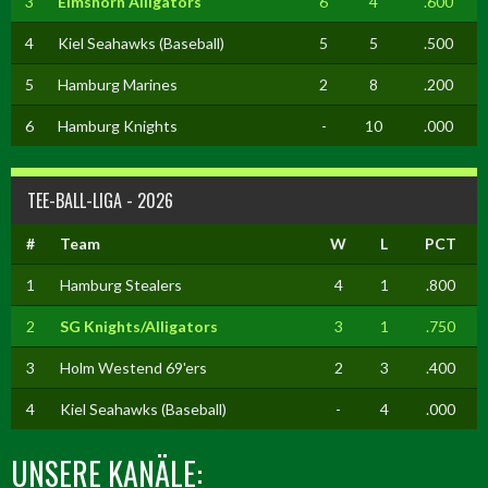
3
Elmshorn Alligators
6
4
.600
4
Kiel Seahawks (Baseball)
5
5
.500
5
Hamburg Marines
2
8
.200
6
Hamburg Knights
-
10
.000
TEE-BALL-LIGA - 2026
#
Team
W
L
PCT
1
Hamburg Stealers
4
1
.800
2
SG Knights/Alligators
3
1
.750
3
Holm Westend 69'ers
2
3
.400
4
Kiel Seahawks (Baseball)
-
4
.000
UNSERE KANÄLE: