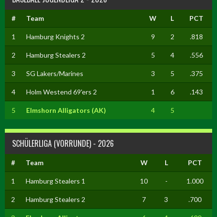
#
Team
W
L
PCT
1
Hamburg Knights 2
9
2
.818
2
Hamburg Stealers 2
5
4
.556
3
SG Lakers/Marines
3
5
.375
4
Holm Westend 69'ers 2
1
6
.143
5
Elmshorn Alligators (AK)
4
5
SCHÜLERLIGA (VORRUNDE) - 2026
#
Team
W
L
PCT
1
Hamburg Stealers 1
10
-
1.000
2
Hamburg Stealers 2
7
3
.700