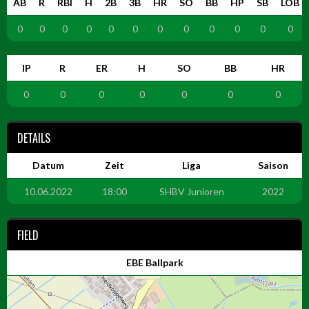
AB
R
RBI
H
2B
3B
HR
SO
BB
HP
SB
LOB
0
0
0
0
0
0
0
0
0
0
0
0
IP
R
ER
H
SO
BB
HR
0
0
0
0
0
0
0
DETAILS
Datum
Zeit
Liga
Saison
10.06.2022
18:00
SHBV Junioren
2022
FIELD
EBE Ballpark