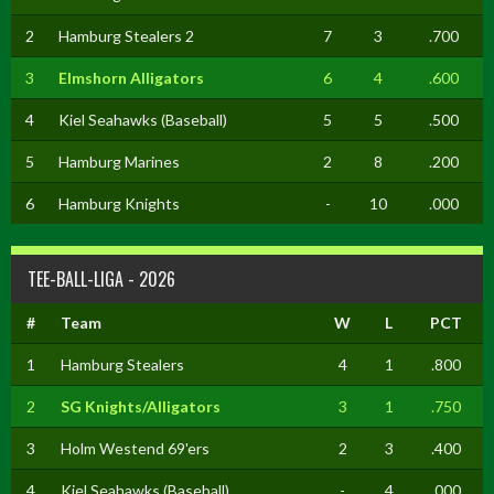
2
Hamburg Stealers 2
7
3
.700
3
Elmshorn Alligators
6
4
.600
4
Kiel Seahawks (Baseball)
5
5
.500
5
Hamburg Marines
2
8
.200
6
Hamburg Knights
-
10
.000
TEE-BALL-LIGA - 2026
#
Team
W
L
PCT
1
Hamburg Stealers
4
1
.800
2
SG Knights/Alligators
3
1
.750
3
Holm Westend 69'ers
2
3
.400
4
Kiel Seahawks (Baseball)
-
4
.000