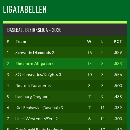
LIGATABELLEN
BASEBALL BEZIRKSLIGA - 2026
#
Team
W
L
PCT
1
Schwerin Diamonds 2
16
2
.889
2
Elmshorn Alligators
15
3
.833
3
SG Hanseatics/Knights 3
10
8
.556
4
Rostock Bucaneros
8
8
.500
5
Hamburg Dragoons
7
9
.438
6
Kiel Seahawks (Baseball) 3
7
11
.389
7
Holm Westend 69'ers 2
6
14
.300
8
Greifswald Baltic Mariners
3
17
.150