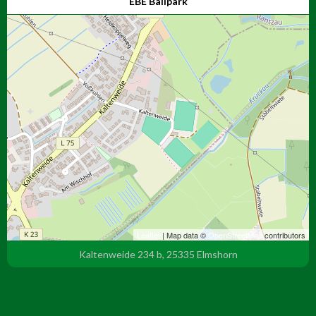
EBE Ballpark
Leaflet
| Map data ©
OpenStreetMap
contributors
Kaltenweide 234 b, 25335 Elmshorn