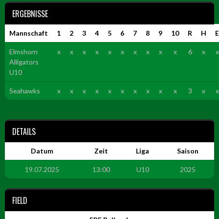
ERGEBNISSE
Mannschaft
1
2
3
4
5
6
7
8
9
10
R
H
E
Elmshorn
x
x
x
x
x
x
x
x
x
x
6
x
x
Alligators
U10
Seahawks
x
x
x
x
x
x
x
x
x
x
3
x
x
DETAILS
Datum
Zeit
Liga
Saison
19.07.2025
13:00
U10
2025
FIELD