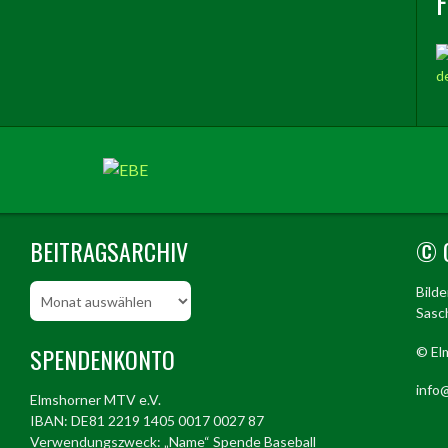
BEITRAGSARCHIV
© 
Beitragsarchiv
Bild
Sasch
SPENDENKONTO
© El
info@
Elmshorner MTV e.V.
IBAN: DE81 2219 1405 0017 0027 87
Verwendungszweck: „Name“ Spende Baseball