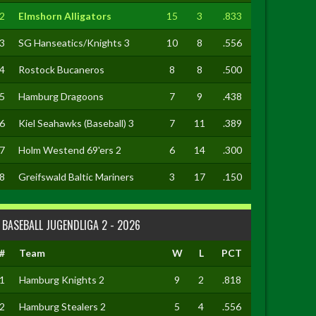
2
Elmshorn Alligators
15
3
.833
3
SG Hanseatics/Knights 3
10
8
.556
4
Rostock Bucaneros
8
8
.500
5
Hamburg Dragoons
7
9
.438
6
Kiel Seahawks (Baseball) 3
7
11
.389
7
Holm Westend 69'ers 2
6
14
.300
8
Greifswald Baltic Mariners
3
17
.150
BASEBALL JUGENDLIGA 2 - 2026
#
Team
W
L
PCT
1
Hamburg Knights 2
9
2
.818
2
Hamburg Stealers 2
5
4
.556