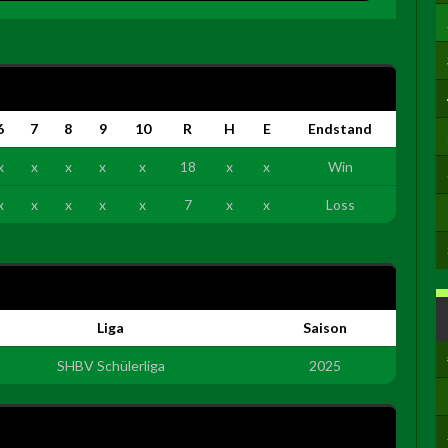
6
7
8
9
10
R
H
E
Endstand
x
x
x
x
x
18
x
x
Win
x
x
x
x
x
7
x
x
Loss
Liga
Saison
SHBV Schülerliga
2025