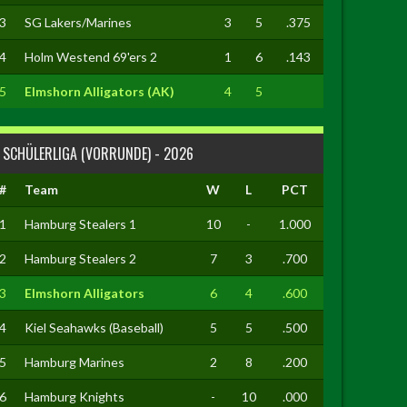
3
SG Lakers/Marines
3
5
.375
4
Holm Westend 69'ers 2
1
6
.143
5
Elmshorn Alligators (AK)
4
5
SCHÜLERLIGA (VORRUNDE) - 2026
#
Team
W
L
PCT
1
Hamburg Stealers 1
10
-
1.000
2
Hamburg Stealers 2
7
3
.700
3
Elmshorn Alligators
6
4
.600
4
Kiel Seahawks (Baseball)
5
5
.500
5
Hamburg Marines
2
8
.200
6
Hamburg Knights
-
10
.000