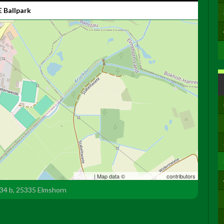
 Ballpark
Leaflet
| Map data ©
OpenStreetMap
contributors
34 b, 25335 Elmshorn