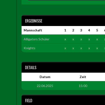
ERGEBNISSE
Mannschaft
1
2
3
4
5
Alligators Schüler
x
x
x
x
x
Knights
x
x
x
x
x
DETAILS
Datum
Zeit
22.06.2025
15:00
FIELD