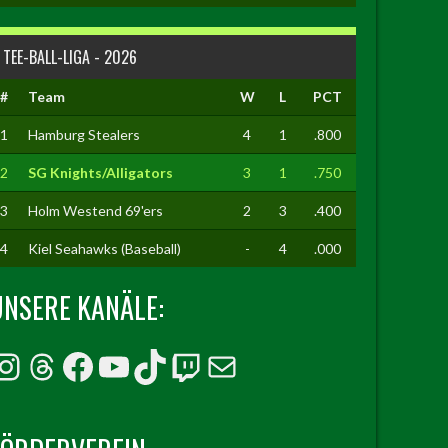
TEE-BALL-LIGA - 2026
#
Team
W
L
PCT
1
Hamburg Stealers
4
1
.800
2
SG Knights/Alligators
3
1
.750
3
Holm Westend 69'ers
2
3
.400
4
Kiel Seahawks (Baseball)
-
4
.000
UNSERE KANÄLE:
Instagram
Threads
Facebook
YouTube
TikTok
Twitch
E-Mail