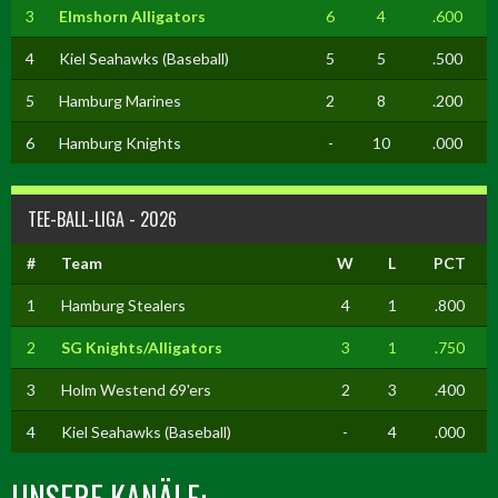
3
Elmshorn Alligators
6
4
.600
4
Kiel Seahawks (Baseball)
5
5
.500
5
Hamburg Marines
2
8
.200
6
Hamburg Knights
-
10
.000
TEE-BALL-LIGA - 2026
#
Team
W
L
PCT
1
Hamburg Stealers
4
1
.800
2
SG Knights/Alligators
3
1
.750
3
Holm Westend 69'ers
2
3
.400
4
Kiel Seahawks (Baseball)
-
4
.000
UNSERE KANÄLE: