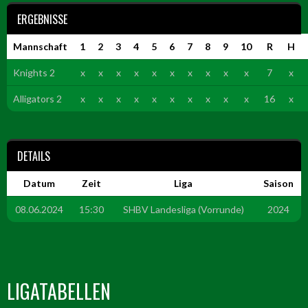
ERGEBNISSE
Mannschaft
1
2
3
4
5
6
7
8
9
10
R
H
Knights 2
x
x
x
x
x
x
x
x
x
x
7
x
Alligators 2
x
x
x
x
x
x
x
x
x
x
16
x
DETAILS
Datum
Zeit
Liga
Saison
08.06.2024
15:30
SHBV Landesliga (Vorrunde)
2024
LIGATABELLEN