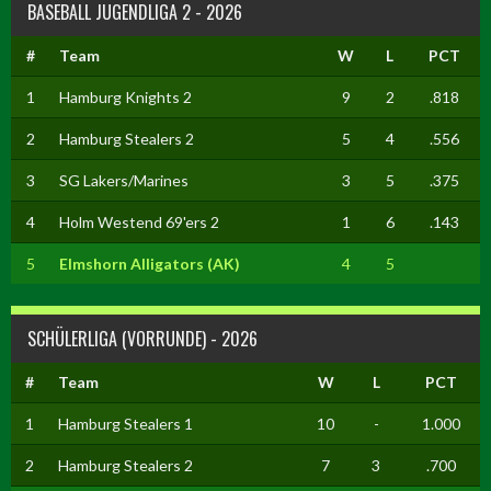
BASEBALL JUGENDLIGA 2 - 2026
#
Team
W
L
PCT
1
Hamburg Knights 2
9
2
.818
2
Hamburg Stealers 2
5
4
.556
3
SG Lakers/Marines
3
5
.375
4
Holm Westend 69'ers 2
1
6
.143
5
Elmshorn Alligators (AK)
4
5
SCHÜLERLIGA (VORRUNDE) - 2026
#
Team
W
L
PCT
1
Hamburg Stealers 1
10
-
1.000
2
Hamburg Stealers 2
7
3
.700