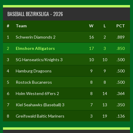
BASEBALL BEZIRKSLIGA - 2026
#
Team
W
L
PCT
1
Schwerin Diamonds 2
16
2
.889
2
Elmshorn Alligators
17
3
.850
3
SG Hanseatics/Knights 3
10
10
.500
4
Hamburg Dragoons
9
9
.500
5
Rostock Bucaneros
8
8
.500
6
Holm Westend 69'ers 2
8
14
.364
7
Kiel Seahawks (Baseball) 3
7
13
.350
8
Greifswald Baltic Mariners
3
19
.136