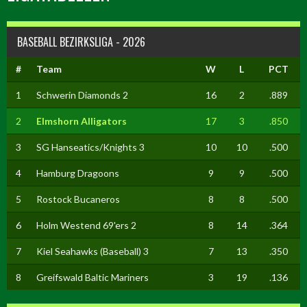
BASEBALL BEZIRKSLIGA - 2026
#
Team
W
L
PCT
1
Schwerin Diamonds 2
16
2
.889
2
Elmshorn Alligators
17
3
.850
3
SG Hanseatics/Knights 3
10
10
.500
4
Hamburg Dragoons
9
9
.500
5
Rostock Bucaneros
8
8
.500
6
Holm Westend 69'ers 2
8
14
.364
7
Kiel Seahawks (Baseball) 3
7
13
.350
8
Greifswald Baltic Mariners
3
19
.136