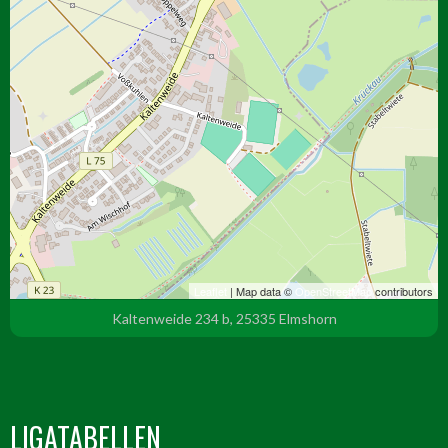
Leaflet
| Map data ©
OpenStreetMap
contributors
Kaltenweide 234 b, 25335 Elmshorn
LIGATABELLEN