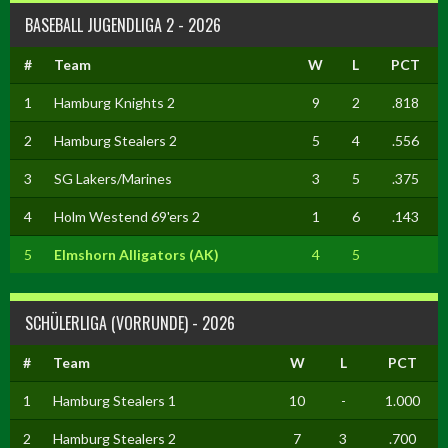
BASEBALL JUGENDLIGA 2 - 2026
#
Team
W
L
PCT
1
Hamburg Knights 2
9
2
.818
2
Hamburg Stealers 2
5
4
.556
3
SG Lakers/Marines
3
5
.375
4
Holm Westend 69'ers 2
1
6
.143
5
Elmshorn Alligators (AK)
4
5
SCHÜLERLIGA (VORRUNDE) - 2026
#
Team
W
L
PCT
1
Hamburg Stealers 1
10
-
1.000
2
Hamburg Stealers 2
7
3
.700