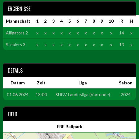
ERGEBNISSE
Mannschaft
1
2
3
4
5
6
7
8
9
10
R
H
Alligators 2
x
x
x
x
x
x
x
x
x
x
14
x
Stealers 3
x
x
x
x
x
x
x
x
x
x
13
x
DETAILS
Datum
Zeit
Liga
Saison
01.06.2024
13:00
SHBV Landesliga (Vorrunde)
2024
FIELD
EBE Ballpark