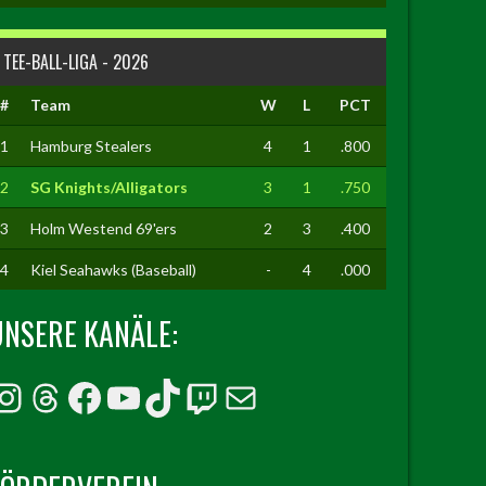
TEE-BALL-LIGA - 2026
#
Team
W
L
PCT
1
Hamburg Stealers
4
1
.800
2
SG Knights/Alligators
3
1
.750
3
Holm Westend 69'ers
2
3
.400
4
Kiel Seahawks (Baseball)
-
4
.000
UNSERE KANÄLE:
Instagram
Threads
Facebook
YouTube
TikTok
Twitch
E-Mail