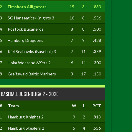
2
Elmshorn Alligators
15
3
.833
3
SG Hanseatics/Knights 3
10
8
.556
4
Rostock Bucaneros
8
8
.500
5
Hamburg Dragoons
7
9
.438
6
Kiel Seahawks (Baseball) 3
7
11
.389
7
Holm Westend 69'ers 2
6
14
.300
8
Greifswald Baltic Mariners
3
17
.150
BASEBALL JUGENDLIGA 2 - 2026
#
Team
W
L
PCT
1
Hamburg Knights 2
9
2
.818
2
Hamburg Stealers 2
5
4
.556