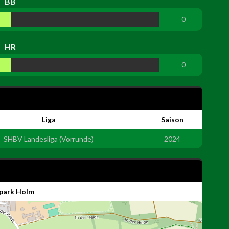
BB
0
HR
0
Liga
Saison
SHBV Landesliga (Vorrunde)
2024
lpark Holm