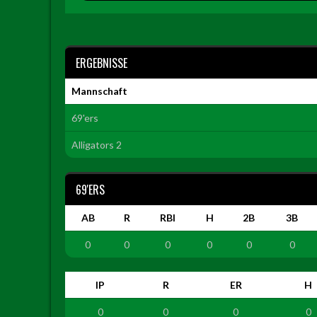
ERGEBNISSE
Mannschaft
69'ers
Alligators 2
69'ERS
AB
R
RBI
H
2B
3B
0
0
0
0
0
0
IP
R
ER
H
0
0
0
0