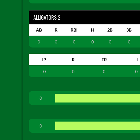
ALLIGATORS 2
AB
R
RBI
H
2B
3B
0
0
0
0
0
0
IP
R
ER
H
0
0
0
0
0
0