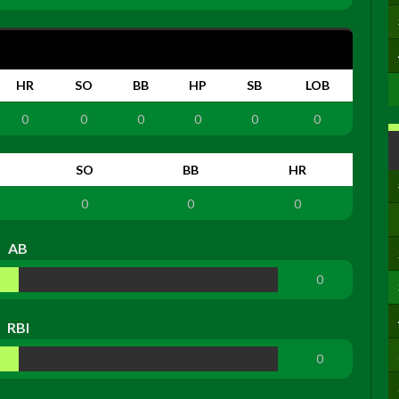
HR
SO
BB
HP
SB
LOB
0
0
0
0
0
0
SO
BB
HR
0
0
0
AB
0
RBI
0