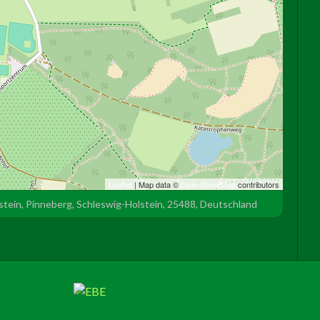
Leaflet
| Map data ©
OpenStreetMap
contributors
tein, Pinneberg, Schleswig-Holstein, 25488, Deutschland