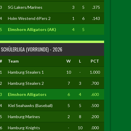
3
SG Lakers/Marines
3
5
.375
4
Holm Westend 69'ers 2
1
6
.143
5
Elmshorn Alligators (AK)
4
5
SCHÜLERLIGA (VORRUNDE) - 2026
#
Team
W
L
PCT
1
Hamburg Stealers 1
10
-
1.000
2
Hamburg Stealers 2
7
3
.700
3
Elmshorn Alligators
6
4
.600
4
Kiel Seahawks (Baseball)
5
5
.500
5
Hamburg Marines
2
8
.200
6
Hamburg Knights
-
10
.000