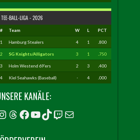
TEE-BALL-LIGA - 2026
#
Team
W
L
PCT
1
Hamburg Stealers
4
1
.800
2
SG Knights/Alligators
3
1
.750
3
Holm Westend 69'ers
2
3
.400
4
Kiel Seahawks (Baseball)
-
4
.000
UNSERE KANÄLE:
Instagram
Threads
Facebook
YouTube
TikTok
Twitch
E-Mail