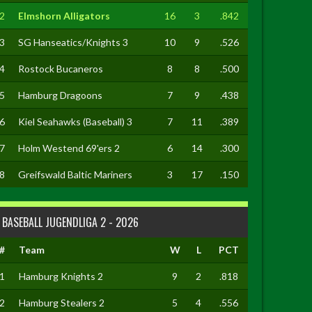
2
Elmshorn Alligators
16
3
.842
3
SG Hanseatics/Knights 3
10
9
.526
4
Rostock Bucaneros
8
8
.500
5
Hamburg Dragoons
7
9
.438
6
Kiel Seahawks (Baseball) 3
7
11
.389
7
Holm Westend 69'ers 2
6
14
.300
8
Greifswald Baltic Mariners
3
17
.150
BASEBALL JUGENDLIGA 2 - 2026
#
Team
W
L
PCT
1
Hamburg Knights 2
9
2
.818
2
Hamburg Stealers 2
5
4
.556