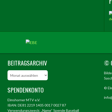
BEITRAGSARCHIV
© 
Beitragsarchiv
Bild
Sasch
SPENDENKONTO
© El
info@
Elmshorner MTV e.V.
IBAN: DE81 2219 1405 0017 0027 87
Verwendungszweck: „Name“ Spende Baseball