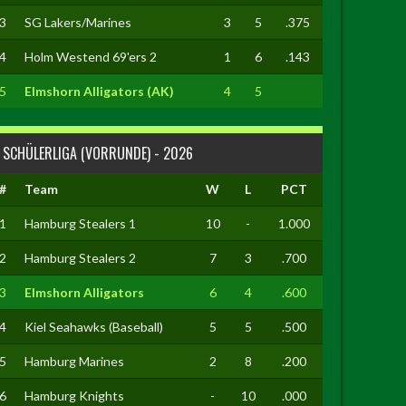
3
SG Lakers/Marines
3
5
.375
4
Holm Westend 69'ers 2
1
6
.143
5
Elmshorn Alligators (AK)
4
5
SCHÜLERLIGA (VORRUNDE) - 2026
#
Team
W
L
PCT
1
Hamburg Stealers 1
10
-
1.000
2
Hamburg Stealers 2
7
3
.700
3
Elmshorn Alligators
6
4
.600
4
Kiel Seahawks (Baseball)
5
5
.500
5
Hamburg Marines
2
8
.200
6
Hamburg Knights
-
10
.000