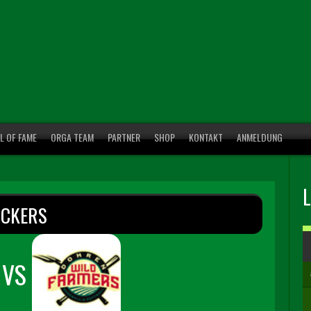
L OF FAME
ORGA TEAM
PARTNER
SHOP
KONTAKT
ANMELDUNG
CKERS
VS