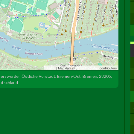
Leaflet
| Map data ©
OpenStreetMap
contributors
erswerder, Östliche Vorstadt, Bremen-Ost, Bremen, 28205,
utschland