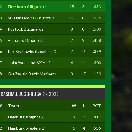
2
Elmshorn Alligators
15
3
.833
3
SG Hanseatics/Knights 3
10
8
.556
4
Rostock Bucaneros
8
8
.500
5
Hamburg Dragoons
7
9
.438
6
Kiel Seahawks (Baseball) 3
7
11
.389
7
Holm Westend 69'ers 2
6
14
.300
8
Greifswald Baltic Mariners
3
17
.150
BASEBALL JUGENDLIGA 2 - 2026
#
Team
W
L
PCT
1
Hamburg Knights 2
9
2
.818
2
Hamburg Stealers 2
5
4
.556