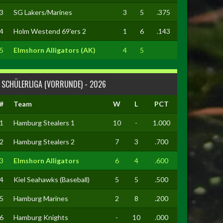
3
SG Lakers/Marines
3
5
.375
4
Holm Westend 69'ers 2
1
6
.143
5
Elmshorn Alligators (AK)
4
5
SCHÜLERLIGA (VORRUNDE) - 2026
#
Team
W
L
PCT
1
Hamburg Stealers 1
10
-
1.000
2
Hamburg Stealers 2
7
3
.700
3
Elmshorn Alligators
6
4
.600
4
Kiel Seahawks (Baseball)
5
5
.500
5
Hamburg Marines
2
8
.200
6
Hamburg Knights
-
10
.000