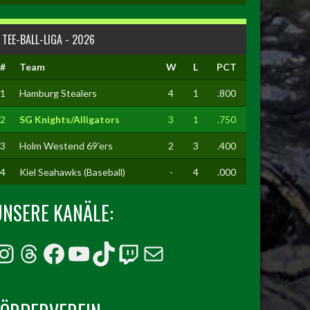
TEE-BALL-LIGA - 2026
#
Team
W
L
PCT
1
Hamburg Stealers
4
1
.800
2
SG Knights/Alligators
3
1
.750
3
Holm Westend 69'ers
2
3
.400
4
Kiel Seahawks (Baseball)
-
4
.000
UNSERE KANÄLE:
Instagram
Threads
Facebook
YouTube
TikTok
Twitch
E-Mail