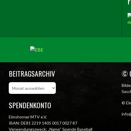
BEITRAGSARCHIV
© 
Beitragsarchiv
Bild
Sasch
SPENDENKONTO
© El
info@
Elmshorner MTV e.V.
IBAN: DE81 2219 1405 0017 0027 87
Verwendungszweck: „Name“ Spende Baseball