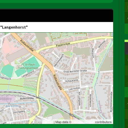
 "Langenhorst"
Leaflet
| Map data ©
OpenStreetMap
contributors