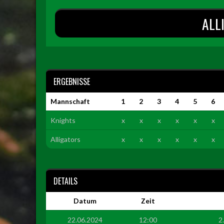
ALL
ERGEBNISSE
Mannschaft
1
2
3
4
5
6
Knights
x
x
x
x
x
x
Alligators
x
x
x
x
x
x
DETAILS
Datum
Zeit
22.06.2024
12:00
2