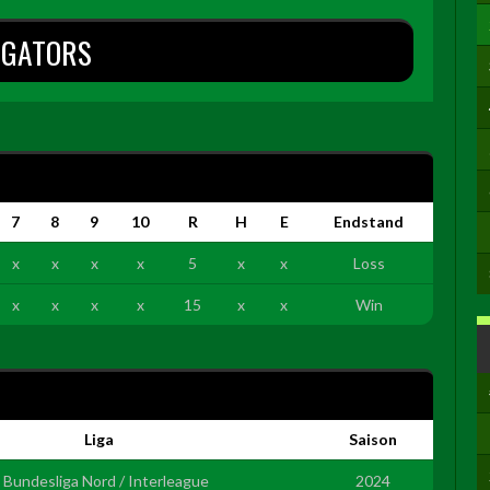
IGATORS
7
8
9
10
R
H
E
Endstand
x
x
x
x
5
x
x
Loss
x
x
x
x
15
x
x
Win
Liga
Saison
. Bundesliga Nord / Interleague
2024